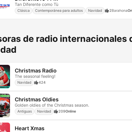
Tan Diferente como Tù
Clásica
Contemporánea para adultos
Navidad
2
Barahona
On
oras de radio internacionales 
idad
Christmas Radio
The seasonal feeling!
Navidad
424
Christmas Oldies
Golden oldies of the Christmas season.
Antiguas
Navidad
209
Online
Heart Xmas