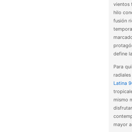
vientos 
hilo con
fusión r
tempora
marcado
protagón
define l
Para qui
radiales
Latina 
tropical
mismo 
disfruta
contemp
mayor al