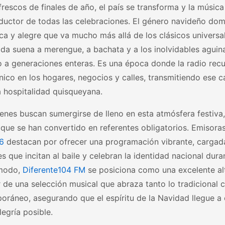
frescos de finales de año, el país se transforma y la música
ductor de todas las celebraciones. El género navideño dom
ica y alegre que va mucho más allá de los clásicos universal
da suena a merengue, a bachata y a los inolvidables aguin
 a generaciones enteras. Es una época donde la radio rec
ico en los hogares, negocios y calles, transmitiendo ese 
a hospitalidad quisqueyana.
enes buscan sumergirse de lleno en esta atmósfera festiva
 que se han convertido en referentes obligatorios. Emisor
96
destacan por ofrecer una programación vibrante, cargad
es que incitan al baile y celebran la identidad nacional dura
modo,
Diferente104 FM
se posiciona como una excelente al
r de una selección musical que abraza tanto lo tradicional 
oráneo, asegurando que el espíritu de la Navidad llegue a
egría posible.