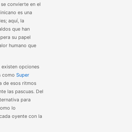
 se convierte en el
inicano es una
es; aquí, la
aldos que han
upera su papel
calor humano que
, existen opciones
as como
Super
a de esos ritmos
nte las pascuas. Del
ternativa para
como lo
 cada oyente con la