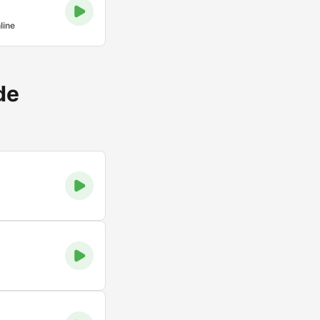
line
de