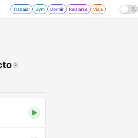
Trabajar
Gym
Dormir
Relajarse
Viaje
cto
2