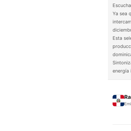
Escuchar
Ya sea q
interca
diciembr
Esta sel
producci
dominic
Sintoniz
energía 
Ra
Emi