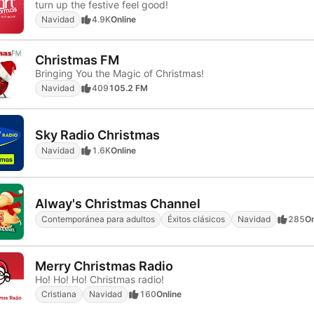
turn up the festive feel good!
Navidad
4.9K
Online
Christmas FM
Bringing You the Magic of Christmas!
Navidad
409
105.2 FM
Sky Radio Christmas
Navidad
1.6K
Online
Alway's Christmas Channel
Contemporánea para adultos
Éxitos clásicos
Navidad
285
On
Merry Christmas Radio
Ho! Ho! Ho! Christmas radio!
Cristiana
Navidad
160
Online