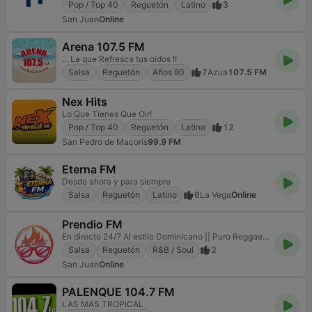
Pop / Top 40
Reguetón
Latino
3
San Juan
Online
Arena 107.5 FM
... La que Refresca tus oídos !!
Salsa
Reguetón
Años 80
7
Azua
107.5 FM
Nex Hits
Lo Que Tienes Que Oir!
Pop / Top 40
Reguetón
Latino
12
San Pedro de Macorís
99.9 FM
Eterna FM
Desde ahora y para siempre
Salsa
Reguetón
Latino
6
La Vega
Online
Prendio FM
En directo 24/7 Al estilo Dominicano || Puro Reggaeton
Salsa
Reguetón
R&B / Soul
2
San Juan
Online
PALENQUE 104.7 FM
LAS MAS TROPICAL