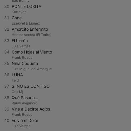
Bad Bunny
30
PONTE LOKITA
Katteyes
31
Gane
Ezekyel & Lionex
32
Amorcito Enfermito
Hector Acosta (El Torito)
33
El Llorón
Luis Vargas
34
Como Hojas al Viento
Frank Reyes
35
Niña Coqueta
Luis Miguel del Amargue
36
LUNA
Feid
37
SI NO ES CONTIGO
Cris Mj
38
Qué Pasaría...
Rauw Alejandro
39
Vine a Decirte Adios
Frank Reyes
40
Volvió el Dolor
Luis Vargas