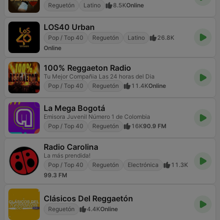
Reguetón
Latino
8.5K
Online
LOS40 Urban
Pop / Top 40
Reguetón
Latino
26.8K
Online
100% Reggaeton Radio
Tu Mejor Compañia Las 24 horas del Dia
Pop / Top 40
Reguetón
11.4K
Online
La Mega Bogotá
Emisora Juvenil Número 1 de Colombia
Pop / Top 40
Reguetón
16K
90.9 FM
Radio Carolina
La más prendida!
Pop / Top 40
Reguetón
Electrónica
11.3K
99.3 FM
Clásicos Del Reggaetón
Reguetón
4.4K
Online