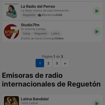
La Radio del Perreo
La Mejor música de esta Generación.
Reguetón
8
Barahona
DAB
Studio7fm
En sintonia contigo
Salsa
Reguetón
Latino
Distrito de Santo Domingo
Online
Página
1
de
3
1
2
3
>
Emisoras de radio
internacionales de Reguetón
Latina Bandida!
100% Latina!