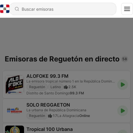
Emisoras de Reguetón en directo
58
ALOFOKE 99.3 FM
La emisora tropical número 1 en la República Dominicana
Reguetón
Latino
2.5K
Distrito de Santo Domingo
99.3 FM
SOLO REGGAETON
La urbana de República Dominicana
Reguetón
17
La Altagracia
Online
Tropical 100 Urbana