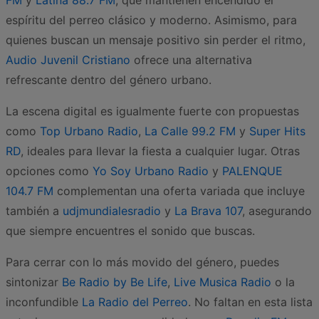
FM
y
Latina 88.7 FM
, que mantienen encendido el
espíritu del perreo clásico y moderno. Asimismo, para
quienes buscan un mensaje positivo sin perder el ritmo,
Audio Juvenil Cristiano
ofrece una alternativa
refrescante dentro del género urbano.
La escena digital es igualmente fuerte con propuestas
como
Top Urbano Radio
,
La Calle 99.2 FM
y
Super Hits
RD
, ideales para llevar la fiesta a cualquier lugar. Otras
opciones como
Yo Soy Urbano Radio
y
PALENQUE
104.7 FM
complementan una oferta variada que incluye
también a
udjmundialesradio
y
La Brava 107
, asegurando
que siempre encuentres el sonido que buscas.
Para cerrar con lo más movido del género, puedes
sintonizar
Be Radio by Be Life
,
Live Musica Radio
o la
inconfundible
La Radio del Perreo
. No faltan en esta lista