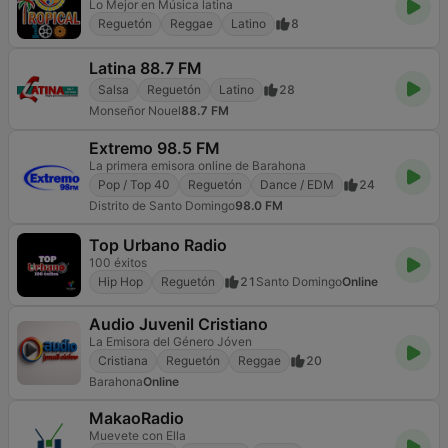
Lo Mejor en Música latina
Reguetón
Reggae
Latino
8
Latina 88.7 FM
Salsa
Reguetón
Latino
28
Monseñor Nouel
88.7 FM
Extremo 98.5 FM
La primera emisora online de Barahona
Pop / Top 40
Reguetón
Dance / EDM
24
Distrito de Santo Domingo
98.0 FM
Top Urbano Radio
100 éxitos
Hip Hop
Reguetón
21
Santo Domingo
Online
Audio Juvenil Cristiano
La Emisora del Género Jóven
Cristiana
Reguetón
Reggae
20
Barahona
Online
MakaoRadio
Muevete con Ella