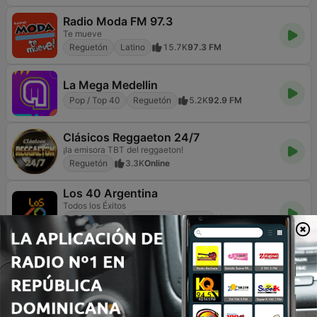
Radio Moda FM 97.3
Te mueve
Reguetón
Latino
15.7K
97.3 FM
La Mega Medellin
Pop / Top 40
Reguetón
5.2K
92.9 FM
Clásicos Reggaeton 24/7
¡la emisora TBT del reggaeton!
Reguetón
3.3K
Online
Los 40 Argentina
Todos los Éxitos
Pop / Top 40
Reguetón
Latino
20.7K
105.5 FM