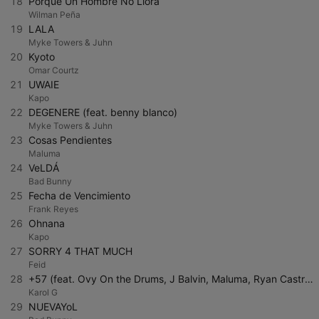
18
Porque Un Hombre No Llora
Wilman Peña
19
LALA
Myke Towers & Juhn
20
Kyoto
Omar Courtz
21
UWAIE
Kapo
22
DEGENERE (feat. benny blanco)
Myke Towers & Juhn
23
Cosas Pendientes
Maluma
24
VeLDÁ
Bad Bunny
25
Fecha de Vencimiento
Frank Reyes
26
Ohnana
Kapo
27
SORRY 4 THAT MUCH
Feid
28
+57 (feat. Ovy On the Drums, J Balvin, Maluma, Ryan Castro & Blessd)
Karol G
29
NUEVAYoL