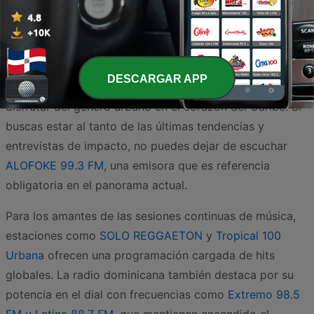
El reggaetón en la República Dominicana se ha
consolidado como la banda sonora indiscutible de las
calles, fusionándose con la cultura local para crear un
movimiento vibrante y lleno de energía. En esta
DESCARGAR APP
selección, te presentamos las mejores opciones para
disfrutar del género urbano en el corazón del Caribe. Si
buscas estar al tanto de las últimas tendencias y
entrevistas de impacto, no puedes dejar de escuchar
ALOFOKE 99.3 FM
, una emisora que es referencia
obligatoria en el panorama actual.
Para los amantes de las sesiones continuas de música,
estaciones como
SOLO REGGAETON
y
Tropical 100
Urbana
ofrecen una programación cargada de hits
globales. La radio dominicana también destaca por su
potencia en el dial con frecuencias como
Extremo 98.5