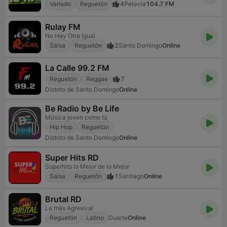
Variado
Reguetón
4
Peravia
104.7 FM
Rulay FM
No Hay Otra Igual
Salsa
Reguetón
2
Santo Domingo
Online
La Calle 99.2 FM
Reguetón
Reggae
7
Distrito de Santo Domingo
Online
Be Radio by Be Life
Música joven como tú
Hip Hop
Reguetón
Distrito de Santo Domingo
Online
Super Hits RD
Superhits lo Mejor de lo Mejor
Salsa
Reguetón
1
Santiago
Online
Brutal RD
La más Agresiva!
Reguetón
Latino
Duarte
Online