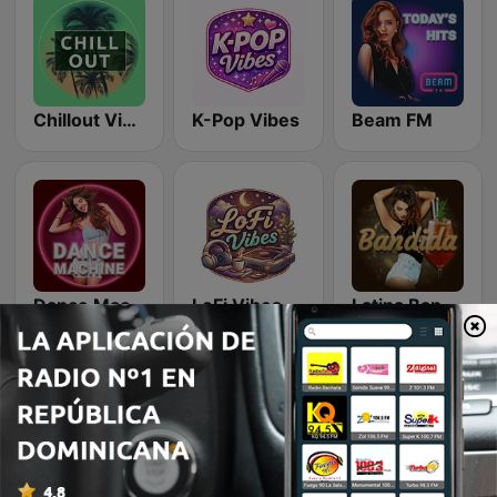
Chillout Vibes
K-Pop Vibes
Beam FM
Dance Machine
LoFi Vibes
Latina Bandida!
Beam FM - Adult Hits
Country Vibes
Romantic Vibes