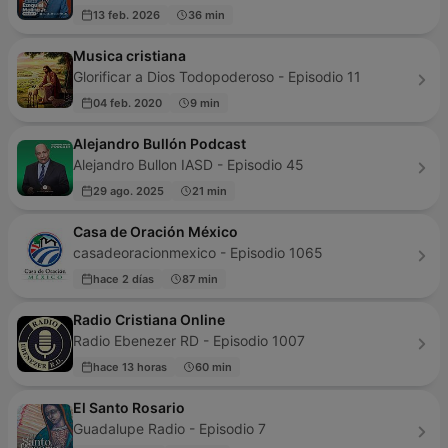
13 feb. 2026
36 min
Musica cristiana
Glorificar a Dios Todopoderoso - Episodio 11
04 feb. 2020
9 min
Alejandro Bullón Podcast
Alejandro Bullon IASD - Episodio 45
29 ago. 2025
21 min
Casa de Oración México
casadeoracionmexico - Episodio 1065
hace 2 días
87 min
Radio Cristiana Online
Radio Ebenezer RD - Episodio 1007
hace 13 horas
60 min
El Santo Rosario
Guadalupe Radio - Episodio 7