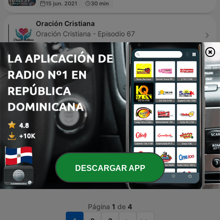
15 jun. 2021
30 min
Oración Cristiana
Oración Cristiana - Episodio 67
07 nov. 2022
10 min
Alabanza y Reflexión
Oscar Guerra - Episodio 4
15 nov. 2025
3 min
Vida Cristiana
Gilbert Ortiz Hurtado - Episodio 4
24 ene. 2021
34 min
Espíritu Santo
Antonio Cesar Guel - Episodio 35
DESCARGAR APP
06 sep. 2023
31 min
Página
1
de
4