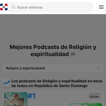
Mejores Podcasts de Religión y
espiritualidad
50
Religión y espiritualidad
Los podcasts de Religión y espiritualidad en boca
de todos en República de Santo Domingo
#1
VOLUMEN
100K+