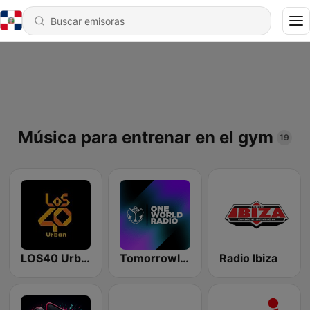
Música para entrenar en el gym
19
LOS40 Urban
Tomorrowland One World Radio UK
Radio Ibiza