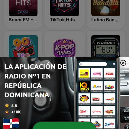
Beam FM - Adult Hits
TikTok Hits
Latina Bandida!
Top 90's
K-Pop Vibes
Wonder 80's
Dance Machine
Rewind 2000's
Country Vibes