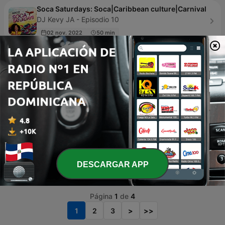
Soca Saturdays: Soca|Caribbean culture|Carnival
DJ Kevy JA - Episodio 10
02 nov. 2022
50 min
EXA FM 97.3 AGUASCALIENTES
EXA AGUASCALIENTES - Episodio 58
16 mar. 2022
7 min
Himnos Cristianos
Himnos Cristianos - Episodio 1011
hace 14 horas
40 min
Solo Salsa
Ricky Montana - Episodio 9
DESCARGAR APP
10 nov. 2020
30 min
Página
1
de
4
1
2
3
>
>>