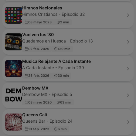
Himnos Nacionales
Himnos Cristianos - Episodio 32
08 mayo 2023
2 min
Vuelven los '80
Quedamos en Huesca - Episodio 13
02 feb. 2025
139 min
Musica Relajante A Cada Instante
A Cada Instante - Episodio 239
25 feb. 2026
30 min
Dembow MX
Dembow MX - Episodio 5
08 mayo 2020
63 min
Queens Cali
Queens Bar - Episodio 24
19 sep. 2023
6 min