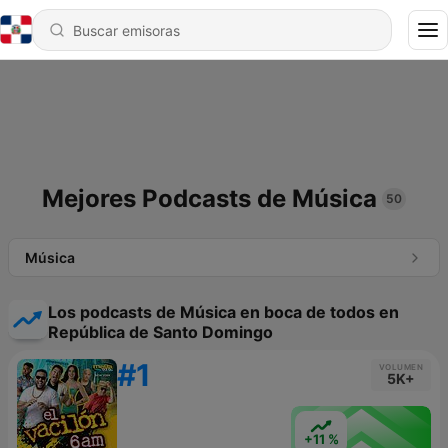
Mejores Podcasts de Música
50
Música
Los podcasts de Música en boca de todos en
República de Santo Domingo
#1
VOLUMEN
5K+
+11 %