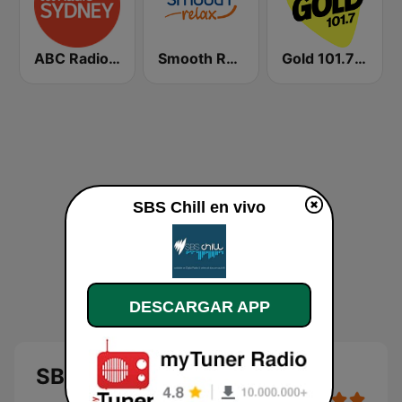
ABC Radio Sydney
Smooth Relax
Gold 101.7 FM
SBS Chill en vivo
DESCARGAR APP
SBS Chill