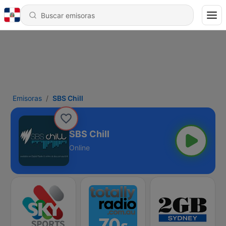
Emisoras
SBS Chill
SBS Chill
Online