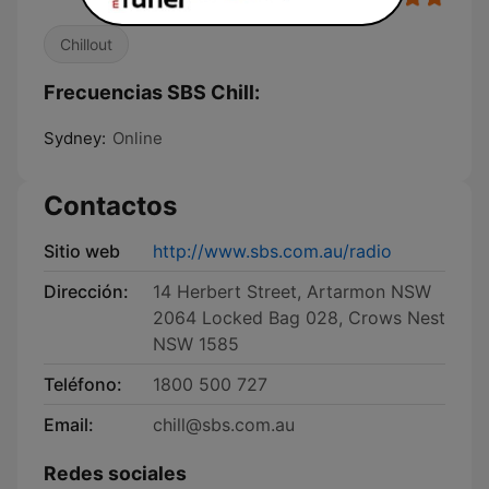
Chillout
Frecuencias SBS Chill:
Sydney:
Online
Contactos
Sitio web
http://www.sbs.com.au/radio
Dirección:
14 Herbert Street, Artarmon NSW
2064 Locked Bag 028, Crows Nest
NSW 1585
Teléfono:
1800 500 727
Email:
chill@sbs.com.au
Redes sociales