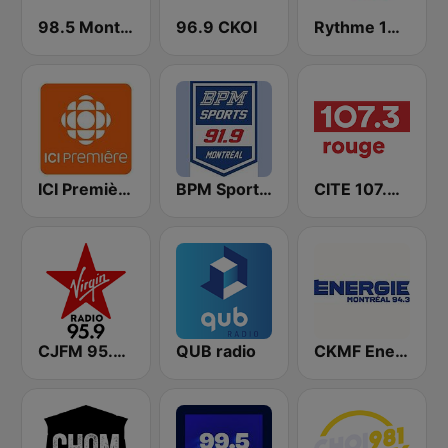
98.5 Montréal
96.9 CKOI
Rythme 105.7 FM
ICI Première Montréal
BPM Sports 91.9 FM
CITE 107.3 Rouge FM
CJFM 95.9 Virgin Radio Montreal
QUB radio
CKMF Energie Montréal 94.3 FM