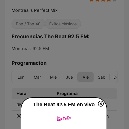
Montreal's Perfect Mix
Pop / Top 40
Éxitos clásicos
Frecuencias The Beat 92.5 FM:
Montréal:
92.5 FM
Programación
Lun
Mar
Mié
Jue
Vie
Sáb
Dom
Hora
Programa
The Beat 92.5 FM en vivo
05:30 - 08:20
The Beat Breakfast Club
08:20 - 12:00
The Beat of your Workday
with Donna