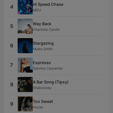
Hi Speed Chase
4
MDU
Way Back
5
Charlotte Cardin
Stargazing
6
Myles Smith
Espresso
7
Sabrina Carpenter
A Bar Song (Tipsy)
8
Shaboozey
Too Sweet
9
Hozier