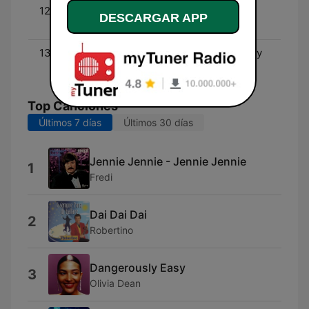
12:00 - 13:00
The Beat's All-Request
DESCARGAR APP
Lunch Hour
13:00 - 17:00
The Beat of your Workday
with Meghan Kelly
Top Canciones
Últimos 7 días
Últimos 30 días
Jennie Jennie - Jennie Jennie
1
Fredi
Dai Dai Dai
2
Robertino
Dangerously Easy
3
Olivia Dean