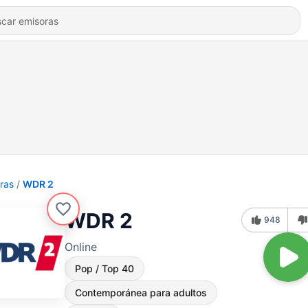
ras
WDR 2
WDR 2
948
Online
Pop / Top 40
Contemporánea para adultos