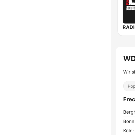
RADI
WD
Wir s
Pop
Fre
Berg
Bonn
Köln: