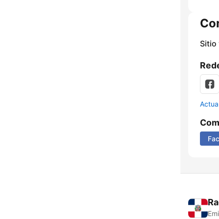
Co
Sitio
Rede
Actua
Comp
Fa
Ra
Emi