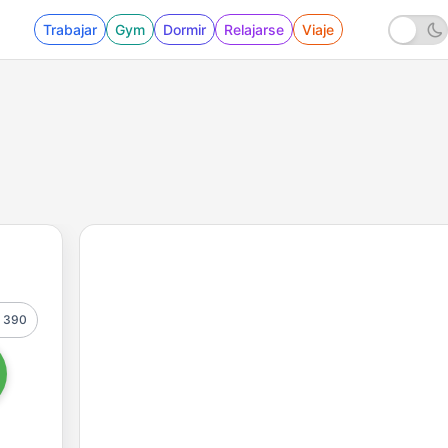
Trabajar
Gym
Dormir
Relajarse
Viaje
390