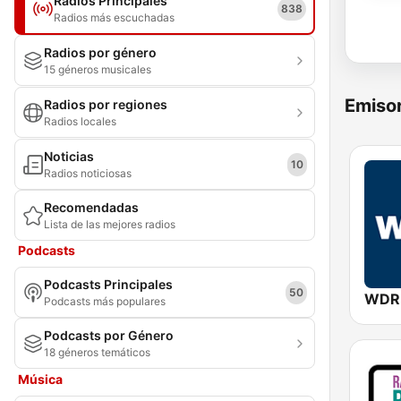
Radios Principales
838
Radios más escuchadas
Radios por género
15 géneros musicales
Emisor
Radios por regiones
Radios locales
Noticias
10
Radios noticiosas
Recomendadas
Lista de las mejores radios
Podcasts
Podcasts Principales
50
WDR
Podcasts más populares
Podcasts por Género
18 géneros temáticos
Música