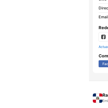
Direc
Email
Rede
Actua
Comp
Fa
Ra
Emi