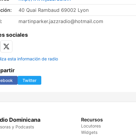
ción:
40 Quai Rambaud 69002 Lyon
:
martinparker.jazzradio@hotmail.com
s sociales
liza esta información de radio
artir
cebook
Twitter
dio Dominicana
Recursos
Locutores
soras y Podcasts
Widgets