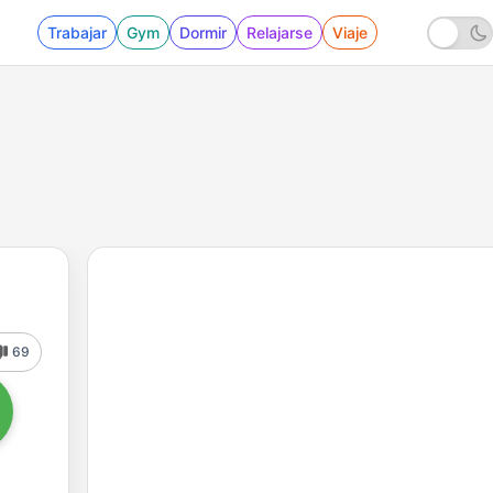
Trabajar
Gym
Dormir
Relajarse
Viaje
69