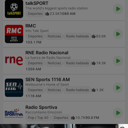
talkSPORT
The world's biggest sports radio station
Deportes
23.5K
1089 AM
RMC
Info Talk Sport
Deportes
Noticias
Radio hablada
93.6K
103.1 FM
RNE Radio Nacional
La fuerza de Radio Nacional
Deportes
Noticias
Radio hablada
19.3K
1359 AM
SEN Sports 1116 AM
Melbourne's Home of Sport
Deportes
Noticias
Radio hablada
1.3K
1116 AM
Radio Sportiva
Raccontiamo Emozioni
Pop / Top 40
Deportes
10.7K
90.0 FM