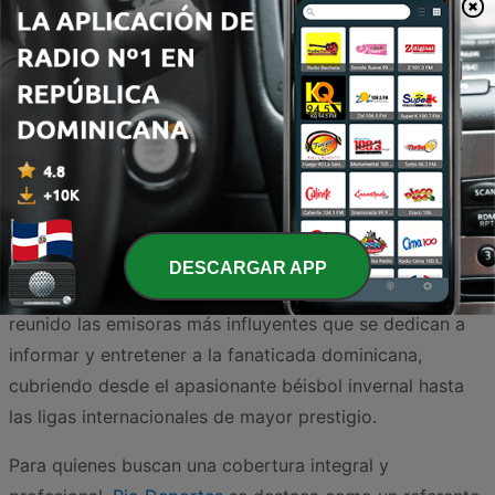
La FM Bogotá
Principales noticias de Colombia y el Mundo en la FM
Rock
Deportes
Noticias
12.7K
94.9 FM
La pasión por el deporte en la República Dominicana es
una fuerza cultural que une a toda la nación, y la radio
sigue siendo el canal predilecto para seguir cada jugada,
DESCARGAR APP
análisis y debate en tiempo real. En este espacio, hemos
reunido las emisoras más influyentes que se dedican a
informar y entretener a la fanaticada dominicana,
cubriendo desde el apasionante béisbol invernal hasta
las ligas internacionales de mayor prestigio.
Para quienes buscan una cobertura integral y