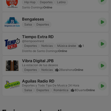
Hip Hop
Deportes
Latino
Santo Domingo
Online
Bengaleses
Salsa
Deportes
Tiempo Extra RD
@tiempoextrard
Deportes
Noticias
Música árabe
1
Distrito de Santo Domingo
Online
Vibra Digital JPB
La estacion de tus deseos
Deportes
Noticias
2
Barahona
Online
Aguilas Radio RD
Deportes y Todo Tipo De Musica 24 Hora
Salsa
Deportes
Romántica
8
Duarte
Online