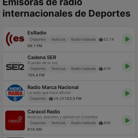
Emisoras de radio
internacionales de Deportes
EsRadio
Deportes
Noticias
Radio hablada
52.1K
99.1 FM
Cadena SER
El poder de la voz
Deportes
Noticias
Radio hablada
47K
105.4 FM
Radio Marca Nacional
La radio que hace afición
Deportes
28.2K
103.5 FM
Caracol Radio
Noticias, deportes y opinión en Colombia
Deportes
Noticias
Radio hablada
40K
810 AM