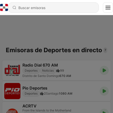
Emisoras de Deportes en directo
7
Radio Dial 670 AM
Deportes
Noticias
99
Distrito de Santo Domingo
670 AM
Pio Deportes
Deportes
2
Santiago
1080 AM
ACRTV
From the Islands to the Motherland