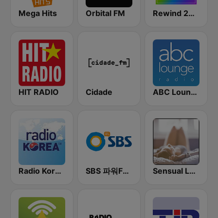
Mega Hits
Orbital FM
Rewind 2000's
HIT RADIO
Cidade
ABC Lounge Jazz
Radio Korea 1540 AM
SBS 파워FM-SBS 라디오
Sensual Lounge