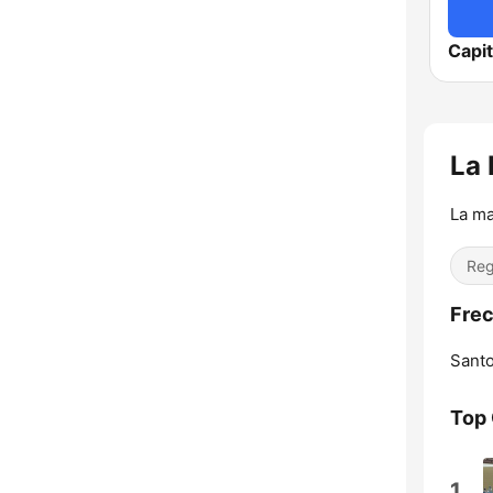
Capi
La 
La m
Reg
Frec
Sant
Top
1