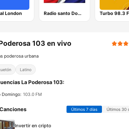
tal London
Radio santo Domingo 106.5
Turbo 98.3 
Poderosa 103 en vivo
as poderosa urbana
uetón
Latino
uencias La Poderosa 103:
o Domingo:
103.0 FM
 Canciones
Últimos 7 días
Últimos 30 
Invertir en cripto