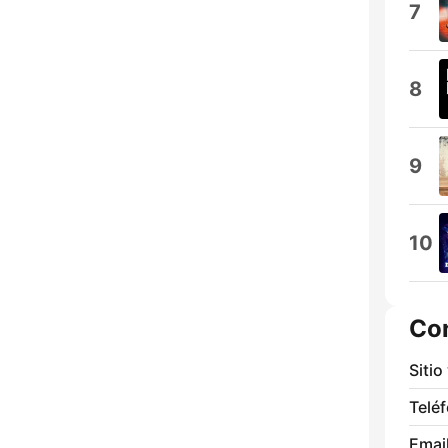
7
8
9
10
Co
Sitio
Telé
Email