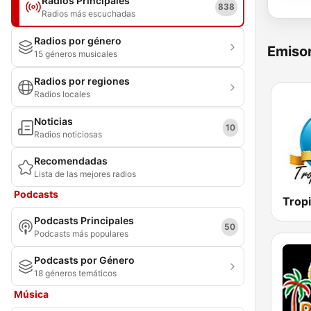
Radios Principales
838
Radios más escuchadas
Radios por género
Emisor
15 géneros musicales
Radios por regiones
Radios locales
Noticias
10
Radios noticiosas
Recomendadas
Lista de las mejores radios
Podcasts
Podcasts Principales
50
Podcasts más populares
Podcasts por Género
18 géneros temáticos
Música