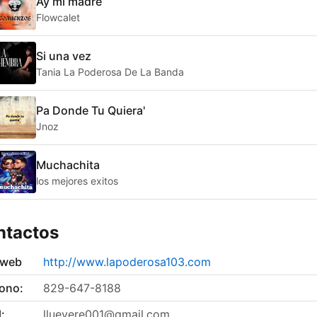
Ay mi madre
Flowcalet
Si una vez
Tania La Poderosa De La Banda
Pa Donde Tu Quiera'
Jnoz
Muchachita
los mejores exitos
ntactos
 web
http://www.lapoderosa103.com
fono:
829-647-8188
:
lluevere001@gmail.com