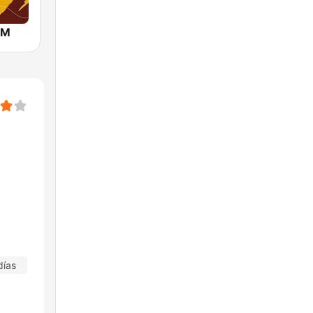
FM
días