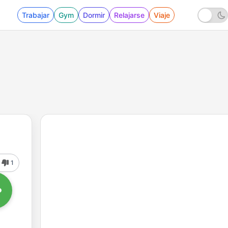
Trabajar
Gym
Dormir
Relajarse
Viaje
1