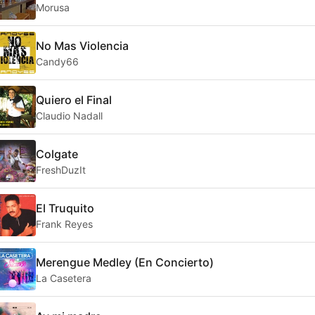
Morusa
No Mas Violencia
Candy66
Quiero el Final
Claudio Nadall
Colgate
FreshDuzIt
El Truquito
Frank Reyes
Merengue Medley (En Concierto)
La Casetera