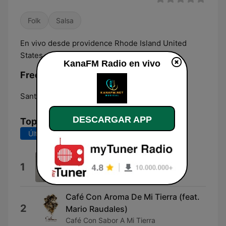
Folk
Salsa
En vivo desde providence Rhode Island United
States of America.
KanaFM Radio en vivo
Frecuencias KanaFM Radio:
Santo Domingo:
Online
DESCARGAR APP
Top Canciones
Últimos 7 días
Últimos 30 días
VERANO 2026
1
JALE
Café Con Aroma De Mi Tierra (feat.
2
Mario Raudales)
Café Con Sabor A Mi Tierra