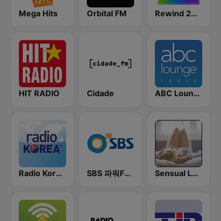
Mega Hits
Orbital FM
Rewind 2000's
HIT RADIO
Cidade
ABC Lounge Jazz
Radio Korea 1540 AM
SBS 파워FM-SBS 라디오
Sensual Lounge