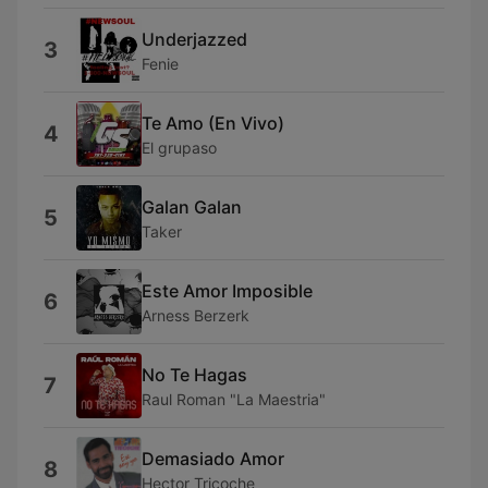
Underjazzed
3
Fenie
Te Amo (En Vivo)
4
El grupaso
Galan Galan
5
Taker
Este Amor Imposible
6
Arness Berzerk
No Te Hagas
7
Raul Roman "La Maestria"
Demasiado Amor
8
Hector Tricoche