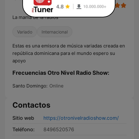
La mama de la radios
Variado
Internacional
Estas es una emisora de música variadas creada en
república dominicana para el mundo espero su
apoyo
Frecuencias Otro Nivel Radio Show:
Santo Domingo:
Online
Contactos
Sitio web
https://otronivelradioshow.com/
Teléfono:
8496520576