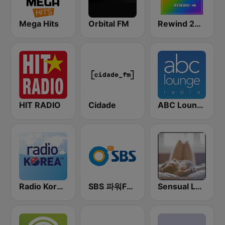
Mega Hits
Orbital FM
Rewind 2000's
HIT RADIO
Cidade
ABC Lounge Jazz
Radio Korea 1540 AM
SBS 파워FM-SBS 라디오
Sensual Lounge