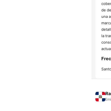
cober
de de
una a
marca
detal
la tr
conso
actua
Frec
Sant
Ra
Emi