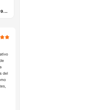
Enamorada 99.9 FM
ativo
 de
a
s del
como
tes,