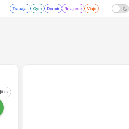
Trabajar
Gym
Dormir
Relajarse
Viaje
16