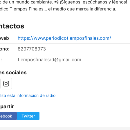
 de un mundo cambiante. 📲 ¡Síguenos, escúchanos y léenos!
dico Tiempos Finales... el medio que marca la diferencia.
ntactos
 web
https://www.periodicotiemposfinales.com/
fono:
8297708973
:
tiemposfinalesrd@gmail.com
s sociales
liza esta información de radio
artir
cebook
Twitter