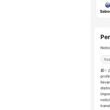
Per
Notic
Rad
📰✨ ¡
profé
lleva
disti
impor
notic
trans