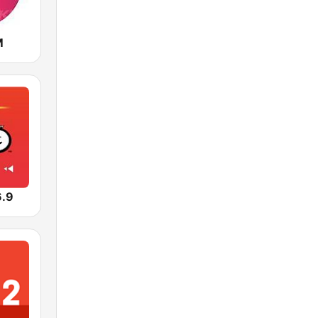
M
6.9