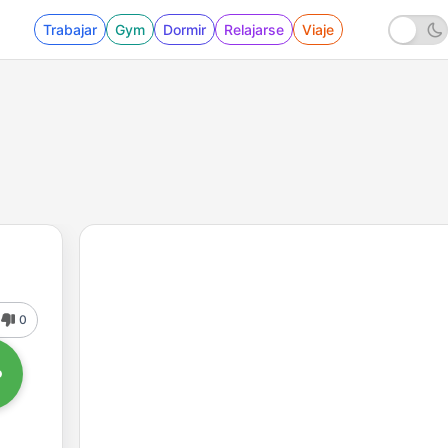
Trabajar
Gym
Dormir
Relajarse
Viaje
0