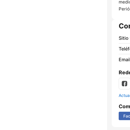
medio
Perió
Co
Sitio
Telé
Email
Rede
Actua
Comp
Fa