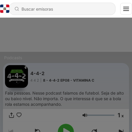
Podcasts
4-4-2
4 4 2
|
8 - 4-4-2 EP08 - VITAMINA C
Fala pessoas. Nesse podcast falamos de futebol. Seja de alto
ou baixo nível. Não importa. O que interessa é que se a bola
rola estamos acompanhando.
1
x
Volumen