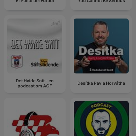
El Pulso del Fútbol
You Cannot Be Serious
Det Hvide Snit - en
Desítka Pavla Horvátha
podcast om AGF