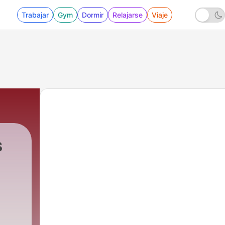
Trabajar
Gym
Dormir
Relajarse
Viaje
s
g