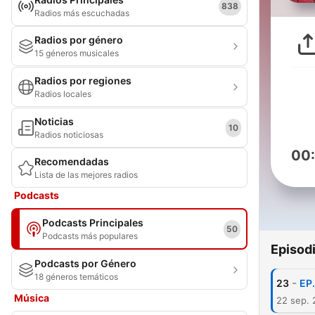
838
Radios más escuchadas
Radios por género
15 géneros musicales
Radios por regiones
Radios locales
Noticias
10
Radios noticiosas
00
Recomendadas
Lista de las mejores radios
Podcasts
Podcasts Principales
50
Podcasts más populares
Episod
Podcasts por Género
18 géneros temáticos
-
23
EP.
Música
22 sep. 