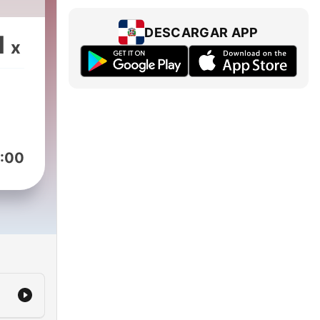
DESCARGAR APP
1
x
:00