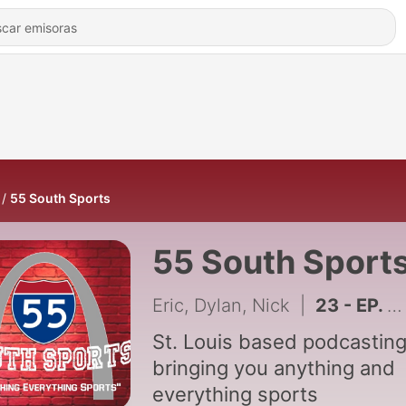
55 South Sports
55 South Sport
Eric, Dylan, Nick
|
23 - EP. 23 THE STRUGGLE IS REAL...
St. Louis based podcastin
bringing you anything and
everything sports