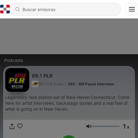
Podcasts
99.1 PLR
99.1 PLR Audio
|
265 - Bill Payne Interview
Legendary rock station out of New Haven Connecticut. Come
here for artist interviews, backstage stories and a real feel of
what is going on in New Haven.
1
x
Volumen