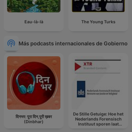
Eau-là-là
The Young Turks
Más podcasts internacionales de Gobierno
De Stille Getuige: Hoe het
दिनभर: पूरा दिन,पूरी ख़बर
Nederlands Forensisch
(Dinbhar)
Instituut sporen laat
spreken