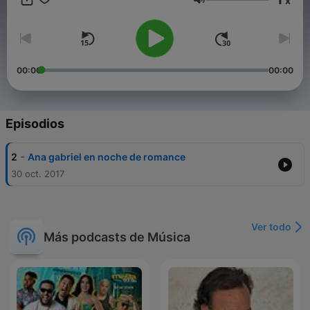
x
nuestra aplicación Soritaradio Somos SoritaRadio La radio que
Volumen
es para tì The radio That is for you
00:00
00:00
Episodios
-
2
Ana gabriel en noche de romance
30 oct. 2017
Ver todo
Más podcasts de Música