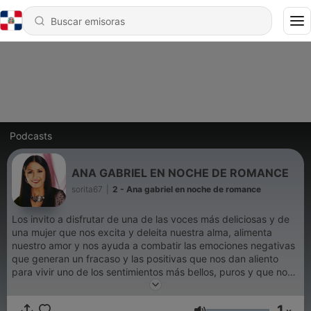
Podcasts
ANA GABRIEL EN NOCHE DE ROMANCE
sorita67
|
2 - Ana gabriel en noche de romance
Los invito a disfrutar de una de las voces más deliciosas y de
una mujer que nos excita y deleita nuestra alma, alimenta
nuestro amor y nos ayuda a combatir las emociones negativas
que generan un fracaso y las positivas que nos dan aliento
para vivir uno de los sentimientos más bellos, puros y que nos
sensibiliza como el amor. Puedes disfrutar de este programa y
de música romántica en Soritaradio1.blogspot.com O descarga
1