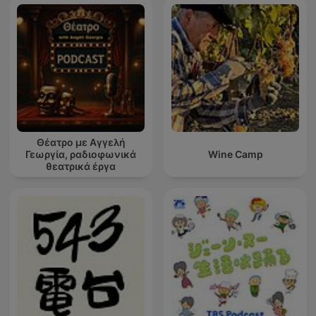
Θέατρο με Αγγελή
Γεωργία, ραδιοφωνικά
Wine Camp
θεατρικά έργα