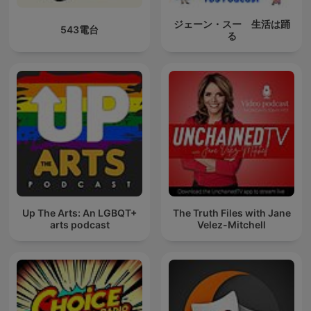
ジェーン・スー 生活は踊
543電台
る
Up The Arts: An LGBQT+
The Truth Files with Jane
arts podcast
Velez-Mitchell