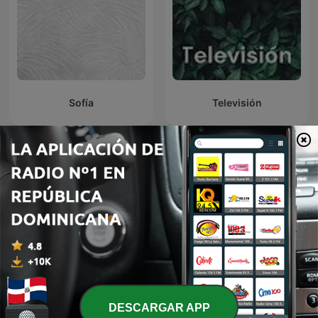
Sofía
Televisión
Mariela Sánchez y sus
aventuras gastronómicas
Radio A-A
DESCARGAR APP
en Europa