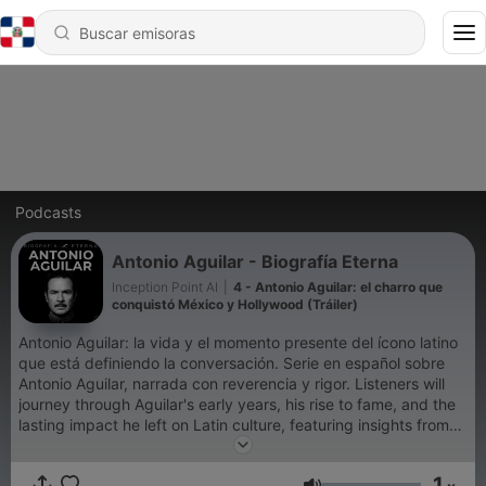
Podcasts
Antonio Aguilar - Biografía Eterna
Inception Point AI
|
4 - Antonio Aguilar: el charro que
conquistó México y Hollywood (Tráiler)
Antonio Aguilar: la vida y el momento presente del ícono latino
que está definiendo la conversación. Serie en español sobre
Antonio Aguilar, narrada con reverencia y rigor. Listeners will
journey through Aguilar's early years, his rise to fame, and the
lasting impact he left on Latin culture, featuring insights from
experts and fans alike. Each episode is a blend of biography,
history, and music, appealing to enthusiasts of Latinx heritage,
1