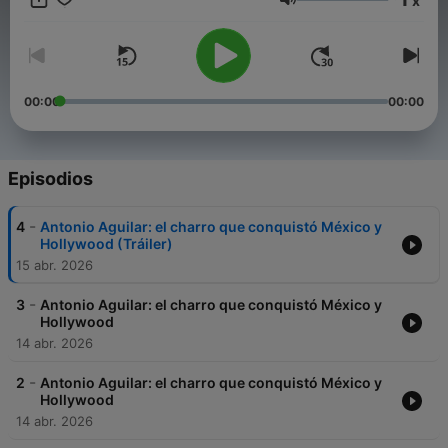
x
music lovers, and anyone interested in the stories behind the
Volumen
stars. Join us as we celebrate the enduring legacy of Antonio
Aguilar and bring his story to life in a way that honors his
contributions. Subscribe and listen wherever you get your
podcasts. An Inception Point AI Pr This content was created in
partnership and with the help of Artificial Intelligence AI.
00:00
00:00
Episodios
-
4
Antonio Aguilar: el charro que conquistó México y
Hollywood (Tráiler)
15 abr. 2026
-
3
Antonio Aguilar: el charro que conquistó México y
Hollywood
14 abr. 2026
-
2
Antonio Aguilar: el charro que conquistó México y
Hollywood
14 abr. 2026