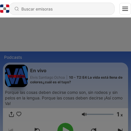
Podcasts
En vivo
Elvis Santiago Ochoa
|
10 - T2:E4 La vida está llena de
colores¿cuál es el tuyo?
Porque las cosas deben decirse como son, sin rodeos y sin
pelos en la lengua. Porque las cosas deben decirse ¡Así como
Va!
1
x
Volumen