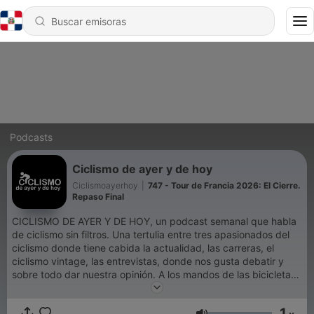
Podcasts
Ciclismo de ayer y de hoy
Ciclismoayerhoy
|
747 - Tour de Francia 2026: El Cierre.
Repaso Final
CICLISMO DE AYER Y DE HOY, un podcast semanal que habla
de ciclismo sin filtros. Una tertulia entre tres apasionados del
ciclismo donde tiene cabida la actualidad, las carreras, el
ciclismo vintage, las entrevistas, donde nos gusta debatir y
sobre todo dar nuestra opinión. A los mandos de las bicicletas:
Jordi Martínez, David Gómez y Miguel Ángel Peláez. Pásate
por nuestra GRUPETA de Telegram para hacer más comunidad
1