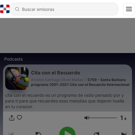
Podcasts
Cita con el Recuerdo
Antonio Santiago Oliver Mañas
|
5759 - Santa Barbara
programa 1001-2021 Cita con el Recuerdo Internacional
cita con el recuerdo es un programa de radio pensado por y
para ti para que recuerdes esas melodias que dejaron huella
en tu corazon
1
x
Volumen