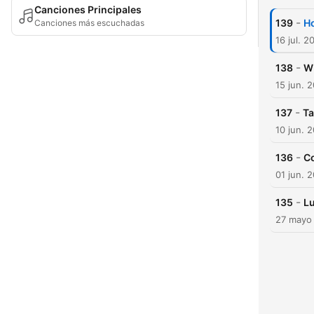
Canciones Principales
-
139
Ho
Canciones más escuchadas
16 jul. 2
-
138
W
15 jun. 
-
137
Ta
10 jun. 
-
136
Co
01 jun. 
-
135
L
27 mayo