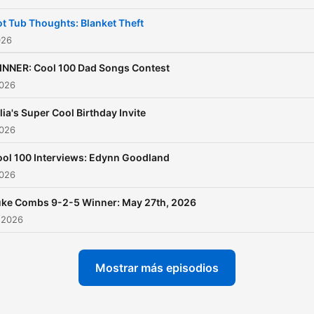
t Tub Thoughts: Blanket Theft
026
INNER: Cool 100 Dad Songs Contest
2026
lia's Super Cool Birthday Invite
2026
ol 100 Interviews: Edynn Goodland
2026
uke Combs 9-2-5 Winner: May 27th, 2026
 2026
Mostrar más episodios