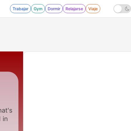
Trabajar
Gym
Dormir
Relajarse
Viaje
|
139 - Hot Tub Thoughts: Blanket Theft
hat's
 in