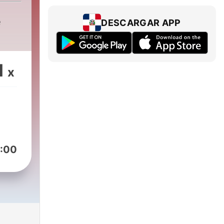
e
DESCARGAR APP
1
x
:00