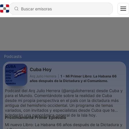
Podcasts
Cuba Hoy
Arq Julio Herrera
|
1 - Mi Primer Libro: La Habana 66
años después de la Dictadura y el Comunismo.
Podcast del Arq Julio Herrera (@arqjulioherrera) desde Cuba y
para el Mundo. Comentándote sobre la realidad de Cuba
desde mi propia perspectiva en el país con la dictadura más
antigua del hemisferio occidental. Un programa de temas
variados, con invitados y especialistas desde Cuba que te
brindarán una panorámica general de la Isla hoy.
Próximamente Primer Episodio
Mi nuevo Libro: La Habana 66 años después de la Dictadura y