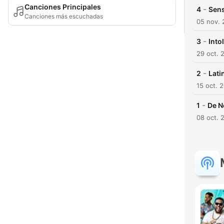
Canciones Principales
-
4
Sens
Canciones más escuchadas
05 nov. 
-
3
Into
29 oct. 
-
2
Lati
15 oct. 
-
1
De N
08 oct. 