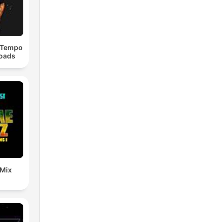
dTempo
loads
 Mix