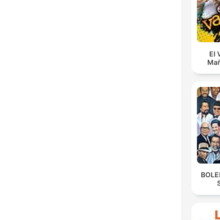
El 
Mañ
BOLE