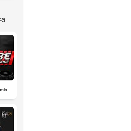
ca
emix