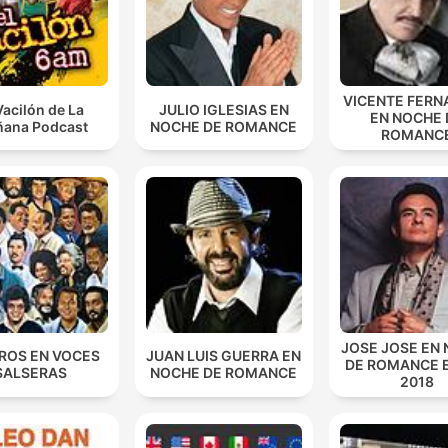
VICENTE FERN
Vacilón de La
JULIO IGLESIAS EN
EN NOCHE 
ana Podcast
NOCHE DE ROMANCE
ROMANC
JOSE JOSE EN
ROS EN VOCES
JUAN LUIS GUERRA EN
DE ROMANCE 
SALSERAS
NOCHE DE ROMANCE
2018