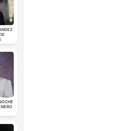
ANDEZ
DE
E
 NOCHE
ENERO