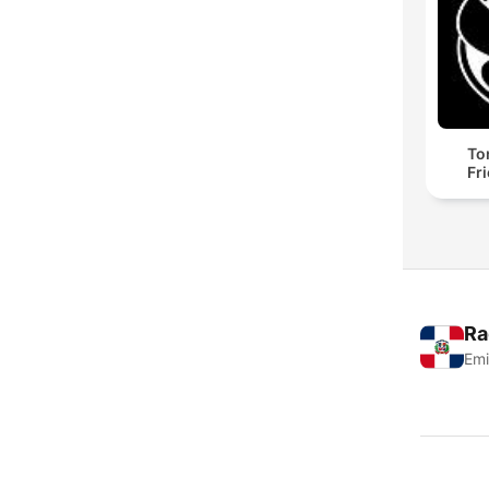
To
Fr
Ra
Emi