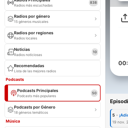
838
Radios más escuchadas
Radios por género
15 géneros musicales
Radios por regiones
Radios locales
Noticias
10
Radios noticiosas
00
Recomendadas
Lista de las mejores radios
Podcasts
Podcasts Principales
50
Podcasts más populares
Episod
Podcasts por Género
18 géneros temáticos
-
5
¡Adi
Música
19 nov. 