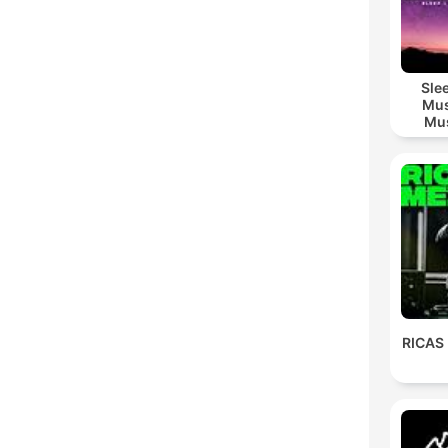
Sle
Mus
Mus
M
RICAS