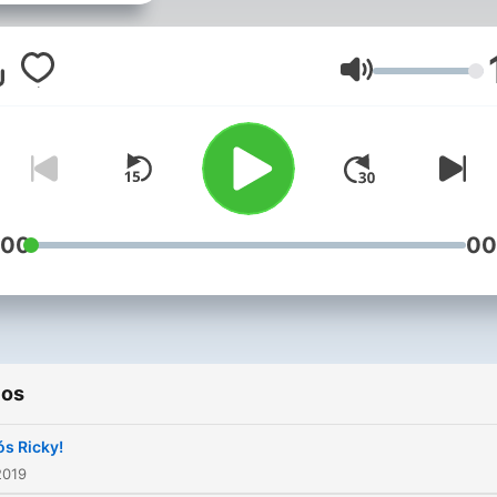
reggaetón. En esta segund
temporada nos dedicaremo
ver que tanto el género ha
Volumen
llegado a nuevas
conversaciones. Bienvenid
:00
00
ios
ós Ricky!
2019