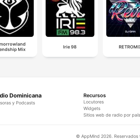
morrowland
Irie 98
RETROMI
iendship Mix
dio Dominicana
Recursos
Locutores
soras y Podcasts
Widgets
Sitios web de radio por paí
© AppMind 2026. Reservados t