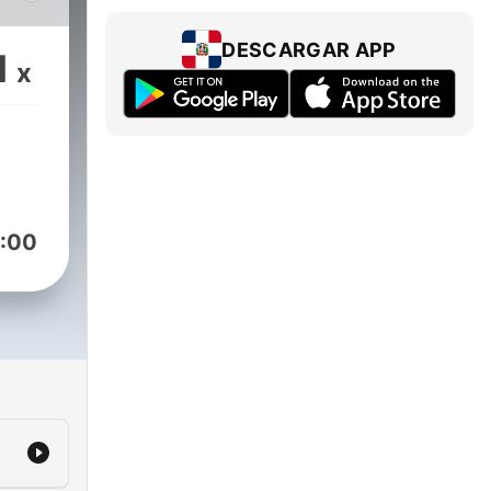
a
s a
DESCARGAR APP
1
x
os.
:00