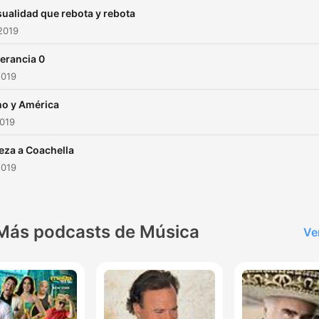
ualidad que rebota y rebota
2019
lerancia 0
2019
no y América
2019
eza a Coachella
2019
Más podcasts de Música
Ve