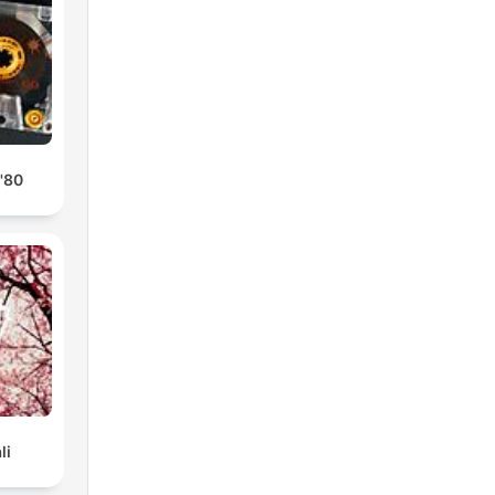
 '80
li