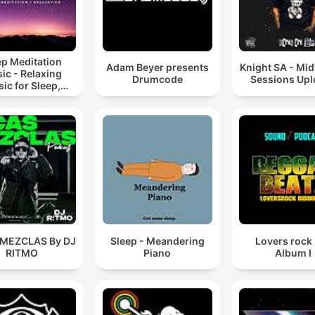
ep Meditation
Adam Beyer presents
Knight SA - Mi
ic - Relaxing
Drumcode
Sessions Up
ic for Sleep,
editation &
Relaxation
 MEZCLAS By DJ
Sleep - Meandering
Lovers rock
RITMO
Piano
Album I