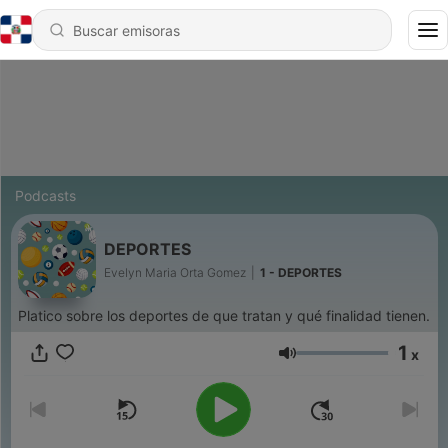
Podcasts
DEPORTES
Evelyn Maria Orta Gomez
|
1 - DEPORTES
Platico sobre los deportes de que tratan y qué finalidad tienen.
1
x
Volumen