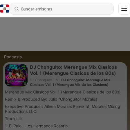
Podcasts
DJ Chonguito: Merengue Mix Clasicos
Vol. 1 (Merengue Clasicos de los 80s)
DJ Chonguito
|
1 - DJ Chonguito: Merengue Mix
Clasicos Vol. 1 (Merengue Mix de los Clasicos)
Merengue Mix Clasicos Vol. 1 (Merengue Clasicos de los 80s)
Remix & Produced By: Julio "Chonguito" Morales
Executive Producer: Aileen Morales Remix at: Morales Mixing
Productions LLC.
Tracklist:
1. El Palo - Los Hermanos Rosario