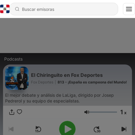
Podcasts
El Chiringuito en Fox Deportes
Fox Deportes
|
813 - ¡España es campeona del Mundo!
El mejor debate y análisis de LaLiga, dirigido por Josep
Pedrerol y su equipo de especialistas.
1
x
Volumen