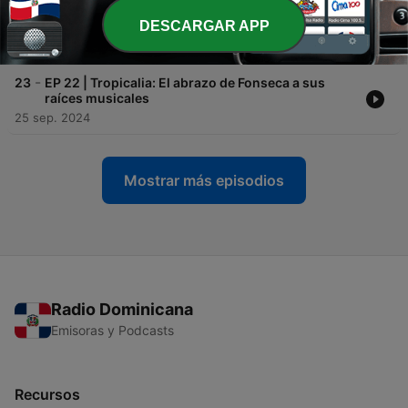
-
24
EP 23 | Kany García se enfrenta a sus miedos más
DESCARGAR APP
profundos en ‘García’
09 oct. 2024
-
23
EP 22 | Tropicalia: El abrazo de Fonseca a sus
raíces musicales
25 sep. 2024
Mostrar más episodios
Radio Dominicana
Emisoras y Podcasts
Recursos