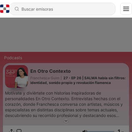
Podcasts
En Otro Contexto
Franchesca Guim
|
27 - EP 26 | SALMA habla sin filtros:
identidad, sonido propio y revolución flamenca
Motívate y diviértete con historias inspiradoras de
personalidades En Otro Contexto. Entrevistas hechas con el
corazón, donde Franchesca conversa con artistas, músicos y
especialistas en distintas disciplinas sobre temas actuales,
descubriendo su recorrido profesional y destacando esos
momentos de vida que los impulsaron y motivaron para
alcanzar su éxito. Conversaciones con corazón, donde
1