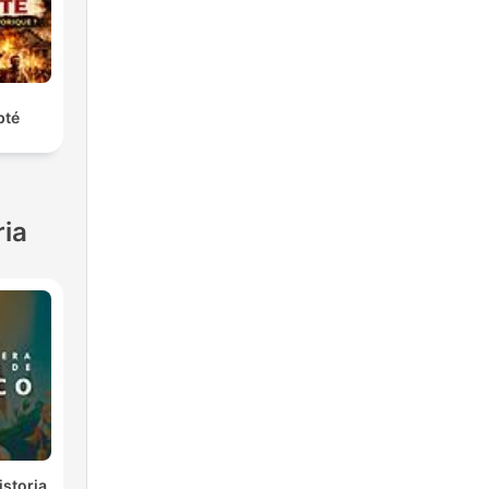
pté
ria
istoria