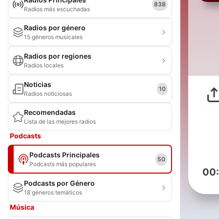
838
Radios más escuchadas
Radios por género
15 géneros musicales
Radios por regiones
Radios locales
Noticias
10
Radios noticiosas
Recomendadas
Lista de las mejores radios
Podcasts
Podcasts Principales
50
Podcasts más populares
00
Podcasts por Género
18 géneros temáticos
Música