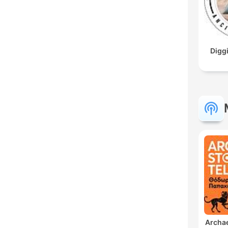
Digg
Archae