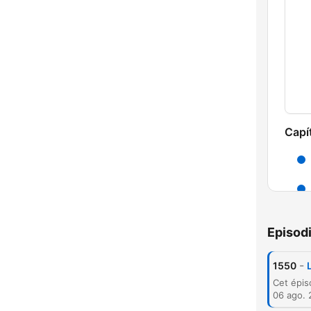
Capí
Episod
-
1550
06 ago.