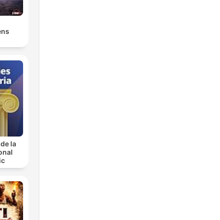
ens
de la
onal
ic