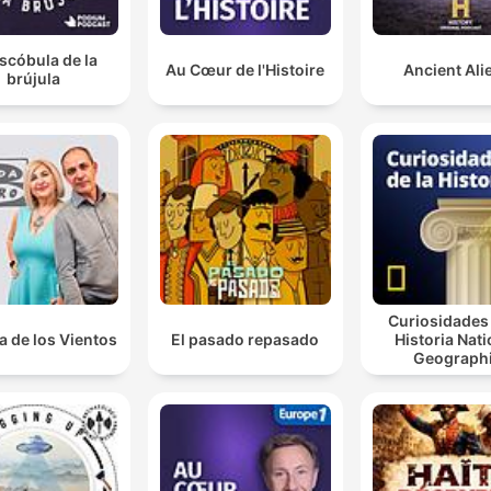
scóbula de la
Au Cœur de l'Histoire
Ancient Ali
brújula
Curiosidades 
a de los Vientos
El pasado repasado
Historia Nati
Geograph