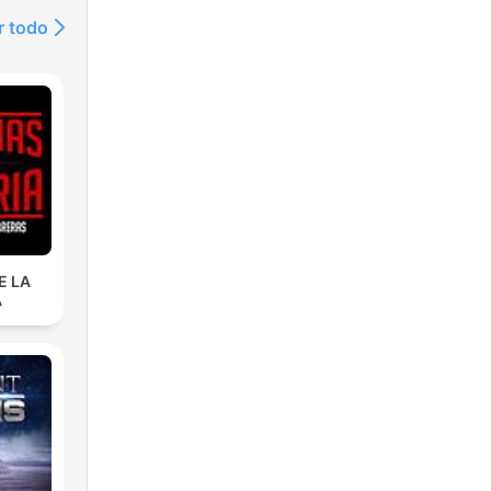
r todo
e
ge.
E LA
es
A
i,
é.