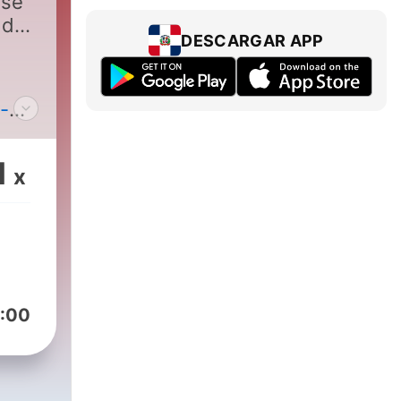
ose
 des
DESCARGAR APP
-
1
x
:00