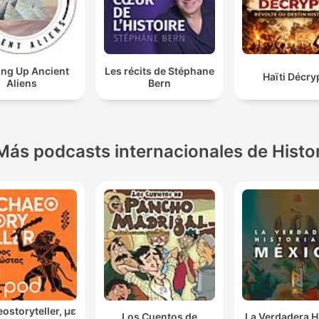
ing Up Ancient
Les récits de Stéphane
Haïti Décry
Aliens
Bern
Más podcasts internacionales de Histo
ostoryteller, με
Los Cuentos de
La Verdadera H