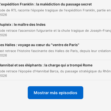
L'expédition Franklin : la malédiction du passage secret
Conflits diplomatiques et exil
00:11:10
 2026
L'aventure européenne et la Russie
00:13:30
Dupleix : le maître des Indes
Légendes, alchimie et mystères du comte
00:15:31
 2026
La fin documentée et la persistance du mythe
00:18:26
es Halles : voyage au cœur du "ventre de Paris"
az clic en un capítulo para ir directamente a ese momento
 2026
acados
Hannibal et ses éléphants : la charge qui a trompé Rome
il reste la plus grande énigme du XVIIIe siècle. Car
Cet épisode retrace l'épopée d'Hannibal Barca, du pas
personne, en vérité, ne sait exactement qui il est.
 2026
00:00:35 · L'introduction présente le personnage de Saint-
Germain comme une figure historique dont l'identité demeure
Mostrar más episodios
totalement indéchiffrable.
« C'est un homme qui ne meurt point et qui sait tout.