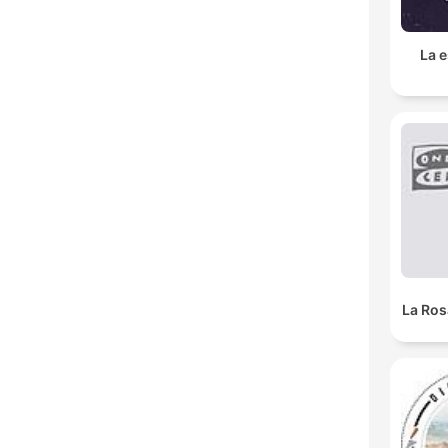
La e
La Ros