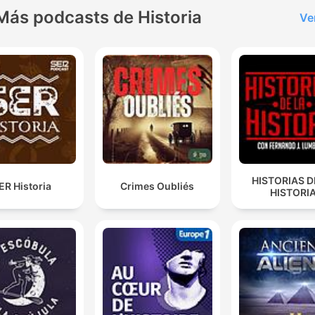
00:10:32 · Cette citation de Voltaire illustre la réputation quasi
Más podcasts de Historia
Ve
surnaturelle du comte auprès des intellectuels de son époque.
Ainsi que Prométhée, il déroba le feu par qui le mond
existe et par qui tout respire.
00:15:06 · Cette description issue d'une estampe souligne la
dimension mythologique et divine que l'on prêtait au personna
pour qu'un mensonge soit vrai, il faut un petit détail.
HISTORIAS D
00:15:57 · L'auteur souligne comment de petits détails crédibl
ER Historia
Crimes Oubliés
HISTORI
ont permis d'alimenter les légendes entourant Saint-Germain.
D'abord à vous, je suis immortel. Je suis né un jour, ou
il y a 17 000 ans.
00:20:17 · Cette citation illustre l'exagération extrême des
prétentions de Richard Chamfray concernant sa propre identit