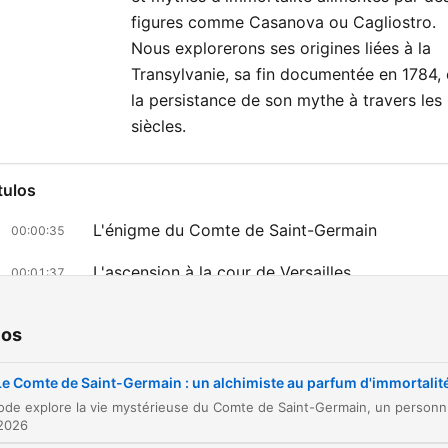
figures comme Casanova ou Cagliostro.
Nous explorerons ses origines liées à la
Transylvanie, sa fin documentée en 1784, 
la persistance de son mythe à travers les
siècles.
tulos
L'énigme du Comte de Saint-Germain
00:00:35
L'ascension à la cour de Versailles
00:01:37
Des origines incertaines et des théories divers
00:04:12
ios
Les interrogations en Angleterre
00:05:27
Le Comte de Saint-Germain : un alchimiste au parfum d'immortalit
Le retour en France et les services au Roi
00:06:58
Cet épisode explore la vie mystérieuse du Comte de Saint-
 2026
L'alchimie et le mystère de l'immortalité
00:08:32