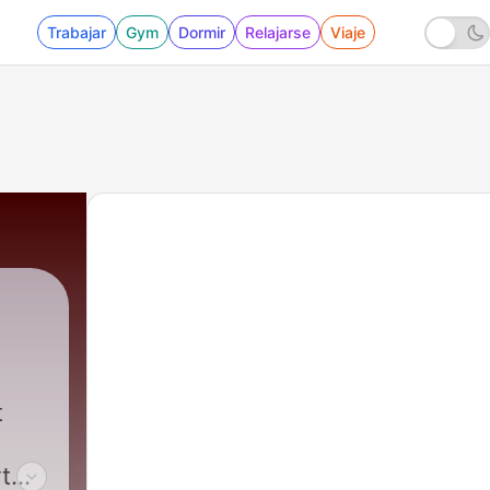
Trabajar
Gym
Dormir
Relajarse
Viaje
t
t