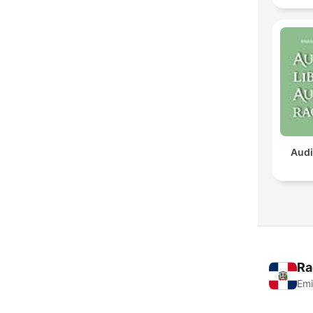
Audi
Ra
Emi