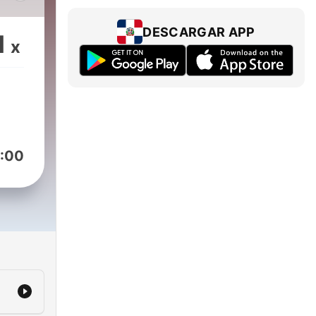
han
DESCARGAR APP
1
x
ene
olm,
:00