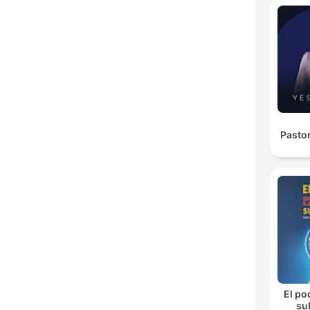
Pasto
El po
su