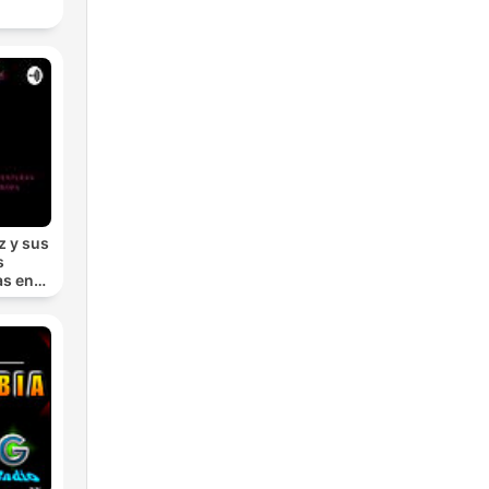
z y sus
s
as en