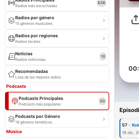
838
Radios más escuchadas
Radios por género
15 géneros musicales
Radios por regiones
Radios locales
Noticias
10
Radios noticiosas
00
Recomendadas
Lista de las mejores radios
Podcasts
Podcasts Principales
50
Podcasts más populares
Episod
Podcasts por Género
18 géneros temáticos
-
57
Kok
Música
18 dic. 