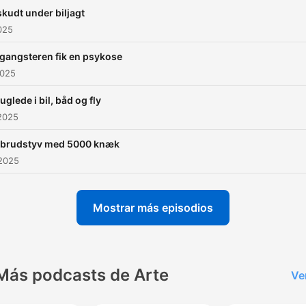
kudt under biljagt
2025
gangsteren fik en psykose
2025
glede i bil, båd og fly
2025
dbrudstyv med 5000 knæk
 2025
Mostrar más episodios
Más podcasts de Arte
Ve