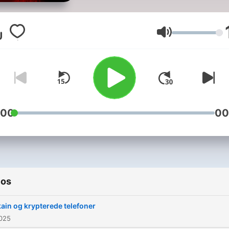
giver dig rå og virkelige
historier fra fængslet, når 
taler med nuværende og
Volumen
tidligere indsatte om
anholdelsen, livet bag mur
og vejen videre efter
løsladelsen. Vært: Rolf Eggert.
Tilrettelæggelse: Asta Aah
:00
00
Julie Lindhardt Høimark og
Mikkel Brygger Mortensen.
Redaktør: Tue Blædel.
Produceret for DR af Beam
ios
Audio Agency.
ain og krypterede telefoner
2025