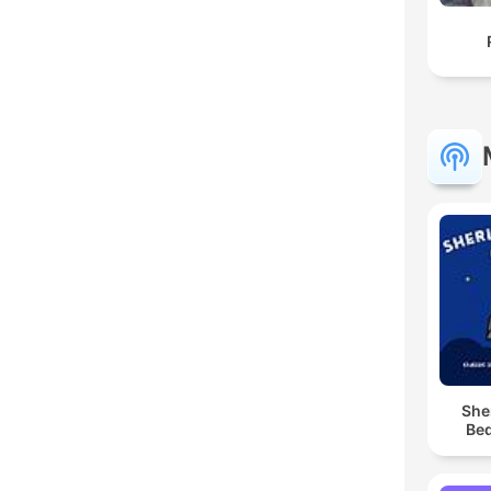
She
Bed