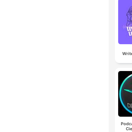
Writ
Podca
Cie