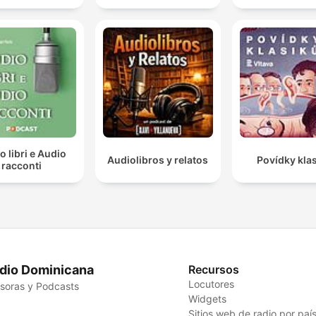
o libri e Audio
Audiolibros y relatos
Povídky kla
racconti
dio Dominicana
Recursos
Locutores
soras y Podcasts
Widgets
Sitios web de radio por paí