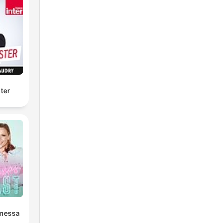
ter
anessa