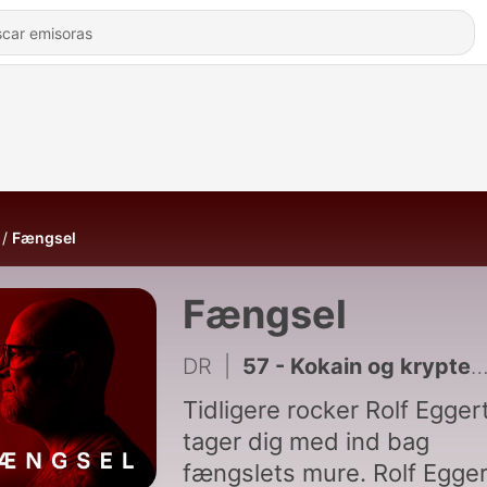
Fængsel
Fængsel
DR
|
57 - Kokain og krypterede telefoner
Tidligere rocker Rolf Egger
tager dig med ind bag
fængslets mure. Rolf Egger