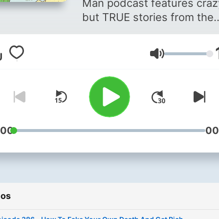
Man podcast features craz
but TRUE stories from the
sunshine state. FMOFM g
past the insane headlines 
Volumen
focuses on Florida's history
From the nation's wealthie
mobster to legendary hero
of the frontier, there's one
thing they all have in com
Florida. If you love Florida
:00
00
News and Florida History, t
show is for you! New episodes
air every Wednesday and a
available on every major
ios
platform!