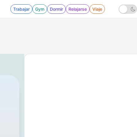
Trabajar
Gym
Dormir
Relajarse
Viaje
591 - Episode 386 - How To Fake Your Own D