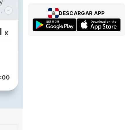
y
DESCARGAR APP
oes
and
1
x
.
st
es
mon,
:00
his
re