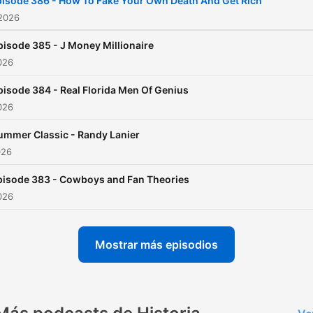
isode 386 - How To Fake Your Own Death And Get Rich
 2026
pisode 385 - J Money Millionaire
2026
pisode 384 - Real Florida Men Of Genius
2026
ummer Classic - Randy Lanier
026
pisode 383 - Cowboys and Fan Theories
2026
Mostrar más episodios