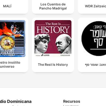
Los Cuentos de
MALÍ
WDR Zeitzei
Pancho Madrigal
stro insólito
The Rest Is History
אוב: שומר סף
universo
dio Dominicana
Recursos