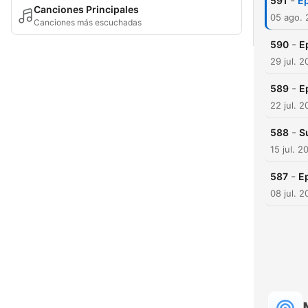
-
591
Ep
Canciones Principales
05 ago.
Canciones más escuchadas
-
590
E
29 jul. 
-
589
E
22 jul. 
-
588
S
15 jul. 2
-
587
E
08 jul. 