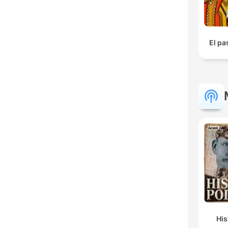
El p
Hi