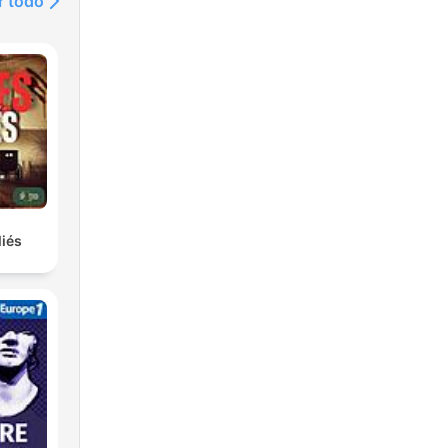
r todo
iés