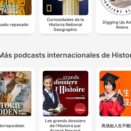
Curiosidades de la
Digging Up An
asado repasado
Historia National
Aliens
Geographic
Más podcasts internacionales de Histo
Les grands dossiers
storiepodden
de l'Histoire par
吳淡如人生不能
Franck Ferrand