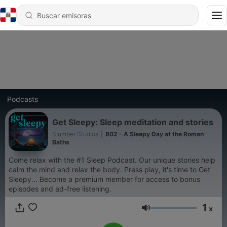
Podcasts
Get Sleepy: Sleep meditation and stories
Slumber Studios
|
802 - A Sleepy Day at the Roman
Baths
Come relax with the #1 Sleep Podcast. Our unique stories help
calm the mind and relax the body. Press play, it's time to Get
Sleepy... Become a premium member for access to bonus
episodes and ad-free listening.
1
x
Volumen