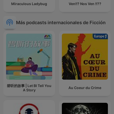
Miraculous Ladybug
Ven!!? Nos Ven !!??
Más podcasts internacionales de Ficción
碧听的故事 | Let BI Tell You
Au Coeur du Crime
A Story