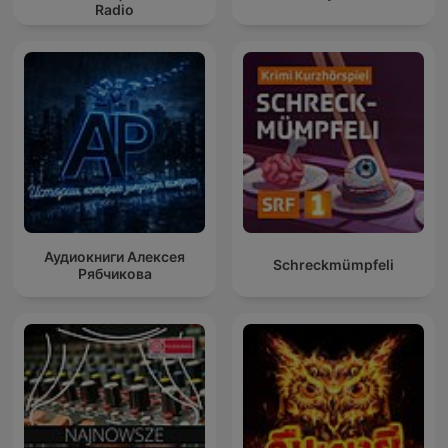
Radio
Аудиокниги Алексея
Schreckmümpfeli
Рябчикова