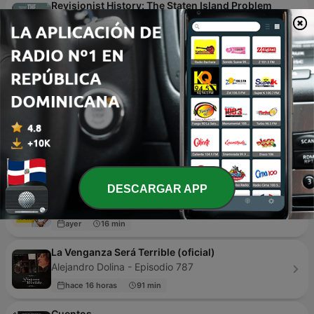
Revisionist History: The Staten Island Problem
Pushkin Industries - Episodio 210
hace 21 horas
40 min
Historia - Alison Parra
Historia - Episodio 1
14 jun. 2022
2 min
Historias de nuestra historia
Radio Nacional Argentina - Episodio 264
16 dic. 2023
56 min
DESCARGAR APP
Todo Concostrina
SER Podcast - Episodio 600
ayer
16 min
La Venganza Será Terrible (oficial)
Alejandro Dolina - Episodio 787
hace 16 horas
91 min
Cuentos