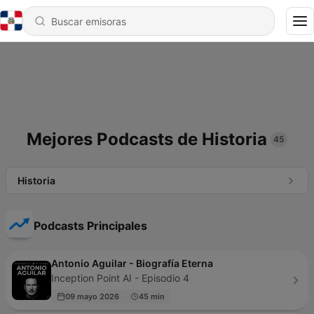
Mejores Podcasts de Historia
45
Historia
Podcasts Principales
Antonio Aguilar - Biografía Eterna
Inception Point AI - Episodio 4
09 mayo 2026
45 min