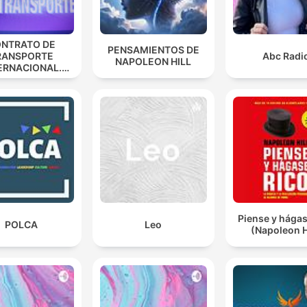
NTRATO DE
PENSAMIENTOS DE
RANSPORTE
Abc Radi
NAPOLEON HILL
ERNACIONAL.
ANA ESPINOSA
Piense y hágas
POLCA
Leo
(Napoleon H