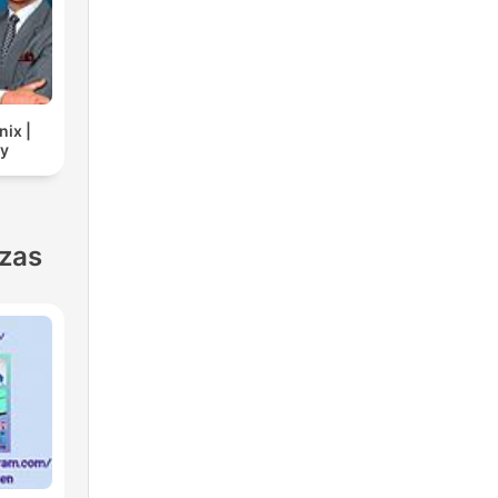
nix |
cy
nzas