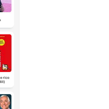
o
e rico
ill)