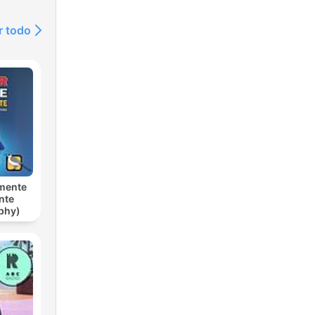
r todo
 mente
nte
phy)