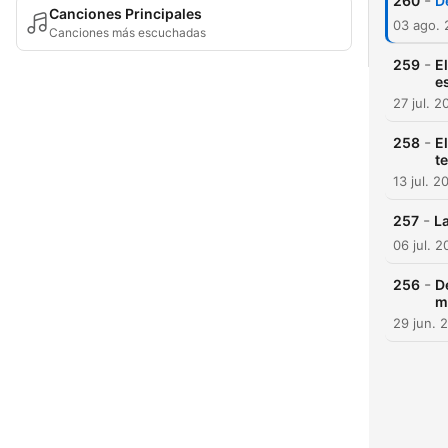
-
260
D
Canciones Principales
03 ago.
Canciones más escuchadas
-
259
E
e
27 jul. 2
-
258
E
t
13 jul. 2
-
257
La
06 jul. 
-
256
D
m
29 jun. 