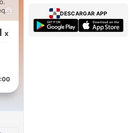
o.
ueque
DESCARGAR APP
e
1
x
an
ntar
os
o
:00