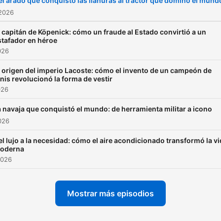
el arado que conquistó las llanuras al tractor que dominó el mund
 2026
l capitán de Köpenick: cómo un fraude al Estado convirtió a un
stafador en héroe
026
l origen del imperio Lacoste: cómo el invento de un campeón de
enis revolucionó la forma de vestir
026
 navaja que conquistó el mundo: de herramienta militar a icono
2026
el lujo a la necesidad: cómo el aire acondicionado transformó la v
oderna
2026
Mostrar más episodios