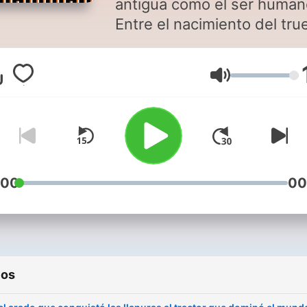
antigua como el ser human
Entre el nacimiento del tr
y la explosión del comercio
online han pasado miles d
Volumen
años. Y por el camino se h
producido infinidad de
historias que queremos co
en elEconomista porque n
ayudan a comprender cóm
hemos llegado hasta aquí.
:00
00
ios