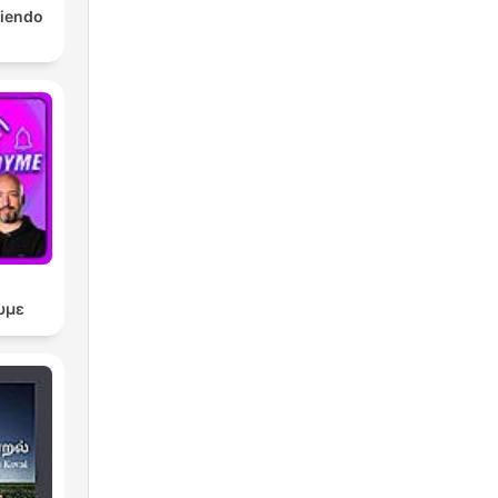
tiendo
υμε