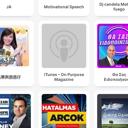
Dj candela Me
JA
Motivational Speech
fuego
iTunes – On Purpose
Θα Σας
兆華與股惑仔
Magazine
Ειδοποιήσο