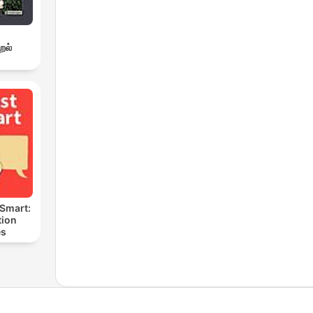
றல்
 Smart:
ion
es