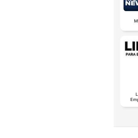
M
L
Em