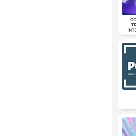
CO
T
INT
DAY