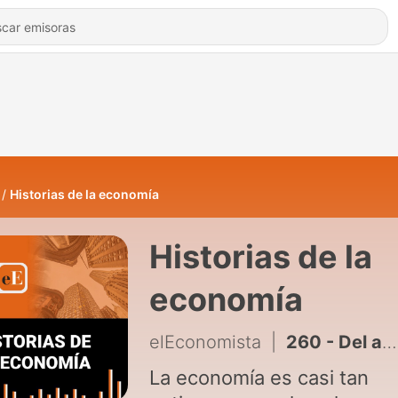
Historias de la economía
Historias de la
economía
elEconomista
|
260 - Del arado que conquistó las llanuras al tractor que dominó el mundo
La economía es casi tan