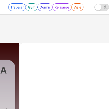
Trabajar
Gym
Dormir
Relajarse
Viaje
LA