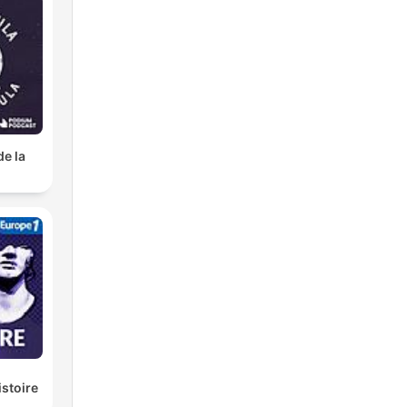
de la
istoire