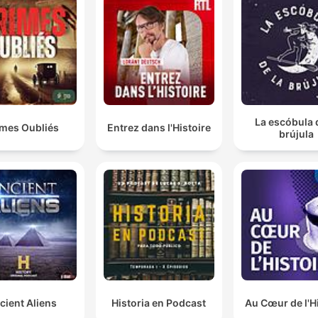
La escóbula 
imes Oubliés
Entrez dans l'Histoire
brújula
cient Aliens
Historia en Podcast
Au Cœur de l'H