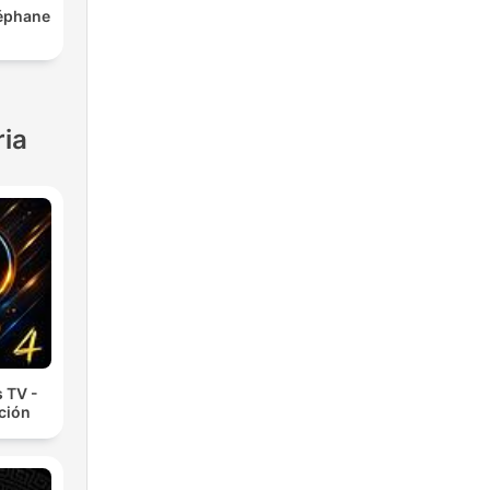
téphane
ria
 TV -
cción