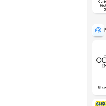
Curi
His
G
El co