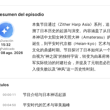
esumen del episodio
本集节目通过《Zither Harp Asia》系列，追
溯了日本历史的起源与演变。内容涵盖了从
本神话中太阳女神天照大神（Amaterasu）
Duración
诞生，到平安时代京都（Heian-kyo）艺术
15:32
Publicado
文化的鼎盛时期。节目探讨了日本如何从一
08 ago. 2026
自视为“神之国”的独特宇宙，转变为由幕府将
军实际统治的封建社会，并提及了元朝忽必
入侵失败以及“神风”这一历史性时刻。
tulos
节目介绍与日本神话起源
00:00:11
平安时代的艺术与审美巅峰
00:04:50