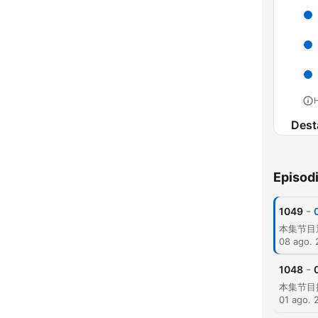
H
Dest
Episod
-
1049
08 ago.
-
1048
01 ago. 