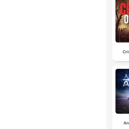
Cr
An