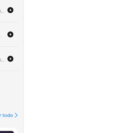
本集节目探讨了波斯文明的历史及其深远影响。通过回顾居鲁士大帝征服巴比伦以及《赛鲁斯圆柱》作为早期人权宣言的意义，节目展示了波斯如何不仅作为一个帝国存在，更作为一个连接不同世界的纽带。内容涵盖了琐罗亚斯德教的影响、波斯语在文学艺术中的地位，以及波斯文明在征服与连接之间的独特哲学。
e
神圣
响力。内容涵盖了这些思想从起源到传播的过程，以及它们如何在不同地域进行演变与适应。
de
本集节目探讨了美索不达米亚文明的起源与发展。通过对苏美尔人、阿卡德人、亚述人和巴比伦人的历史梳理，介绍了两河流域（底格里斯河与幼发拉底河）作为文明摇篮的重要性。节目重点提及了巴比伦国王汉谟拉比制定的法律体系，以及该地区农业、手工业与城市化进程的演变。
el
延
r todo