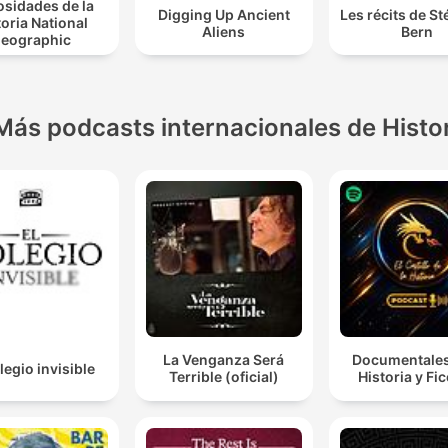
osidades de la
Digging Up Ancient
Les récits de S
toria National
Aliens
Bern
eographic
Más podcasts internacionales de Histo
La Venganza Será
Documentales
legio invisible
Terrible (oficial)
Historia y Fi