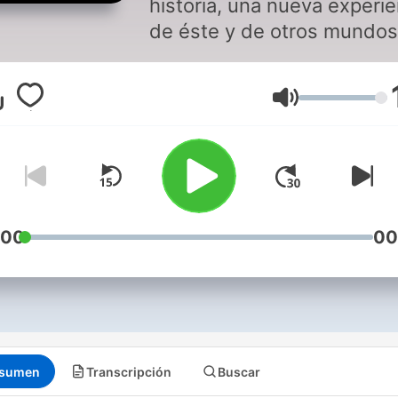
historia, una nueva experie
de éste y de otros mundos
Volumen
:00
00
sumen
Transcripción
Buscar