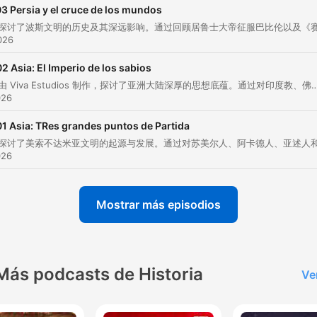
3 Persia y el cruce de los mundos
En ambas, las flotas fueron destruidas por tifones qu
2026
los japoneses llamaron kamikaze, el viento divino.
02 Asia: El Imperio de los sabios
00:07:59 · 讲述了忽必烈入侵日本失败时，自然灾害如何被视为
的保护。
本集节目由 Viva Estudios 制作，探讨了亚洲大陆深厚的思想底蕴。通过对印度教、佛教和儒家思想这三大核心思想流派的考察，节目展示了这些古老智慧如何跨越千年，在现代社会的日常生活、治理方式及精神信仰中持续发挥影
026
ese Japón del sol naciente, que miraba al mundo des
01 Asia: TRes grandes puntos de Partida
la niebla, aún habita en la memoria, en la forma de
026
servir un té, en el sonido de una flauta de bambú, en 
brillo de una katana, en el haiku que dice más con
menos.
Mostrar más episodios
00:13:49 · 总结了日本传统文化精髓在现代记忆与艺术形式中的
续。
Más podcasts de Historia
Ve