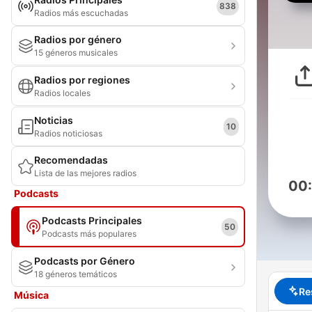
838
Radios más escuchadas
Radios por género
15 géneros musicales
Radios por regiones
Radios locales
Noticias
10
Radios noticiosas
Recomendadas
Lista de las mejores radios
00
Podcasts
Podcasts Principales
50
Podcasts más populares
Podcasts por Género
18 géneros temáticos
Re
Música