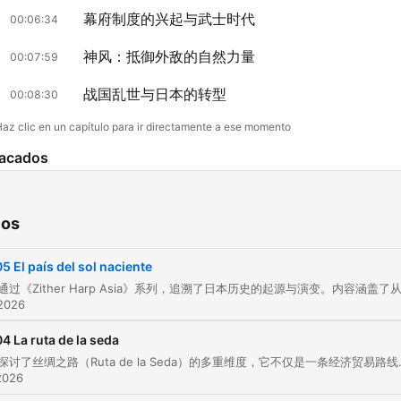
幕府制度的兴起与武士时代
00:06:34
神风：抵御外敌的自然力量
00:07:59
战国乱世与日本的转型
00:08:30
az clic en un capítulo para ir directamente a ese momento
acados
Amaterasu nació del ojo izquierdo de Izanagi, uno de
los dioses creadores.
ios
00:02:36 · 介绍了日本神话中太阳女神天照大神的诞生背景。
05 El país del sol naciente
Se pensó a sí mismo como un universo único, como 
 2026
país de los dioses, donde la armonía no era un ideal,
04 La ruta de la seda
sino una obligación.
本集节目探讨了丝绸之路（Ruta de la Seda）的多重维度，它不仅是一条经济贸易路线，更是一个连接中国、中亚、波斯
00:03:29 · 描述了日本早期作为神之国度所追求的独特国家认同
2026
谐观。