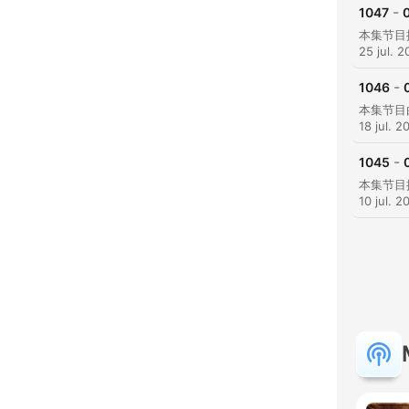
-
1047
0
25 jul. 
-
1046
18 jul. 2
-
1045
10 jul. 2