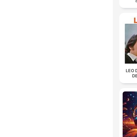
LEO 
D