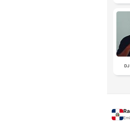
DJ
Ra
Emi