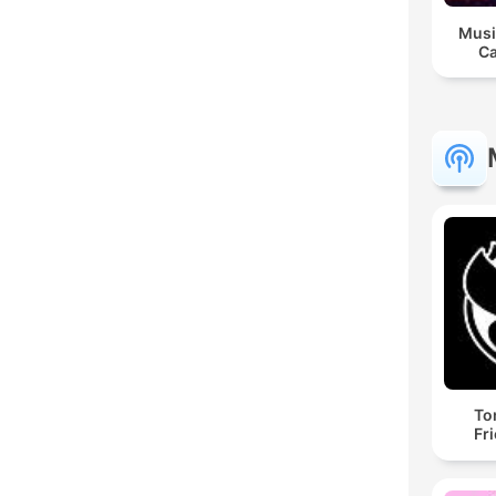
Musi
Ca
To
Fr