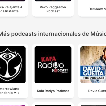
ca Relajante A
Vevo Reggaetón
Dembow 
da Instante
Podcast
Más podcasts internacionales de Músi
morrowland
Kafa Radyo Podcast
David Guet
iendship Mix