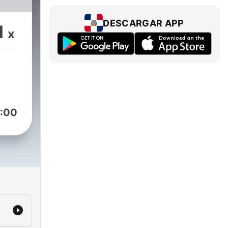
DESCARGAR APP
1
x
:00