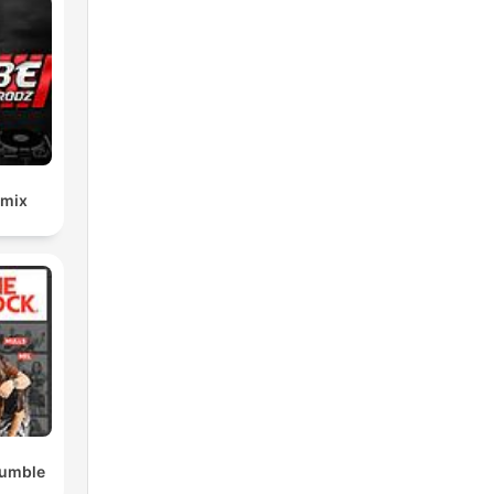
emix
Rumble