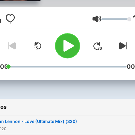
Volumen
:00
00
ios
n Lennon - Love (Ultimate Mix) (320)
2020