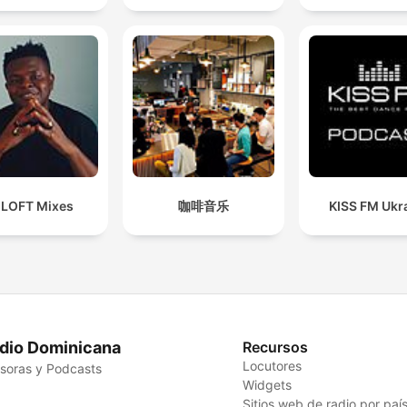
 LOFT Mixes
咖啡音乐
KISS FM Ukr
dio Dominicana
Recursos
Locutores
soras y Podcasts
Widgets
Sitios web de radio por paí