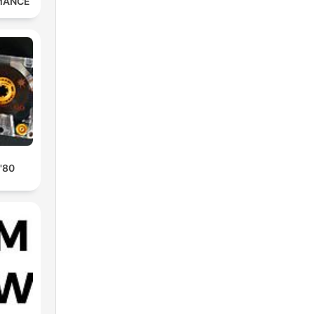
MANCE
 '80