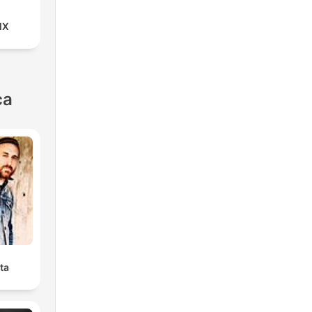
MX
ca
ta