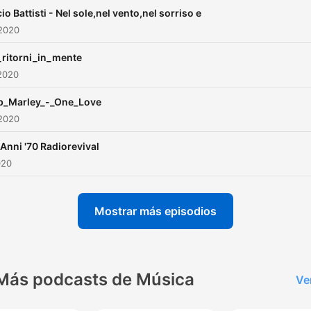
io Battisti - Nel sole,nel vento,nel sorriso e
 2020
ritorni_in_mente
2020
b_Marley_-_One_Love
 2020
 Anni '70 Radiorevival
020
Mostrar más episodios
Más podcasts de Música
Ve