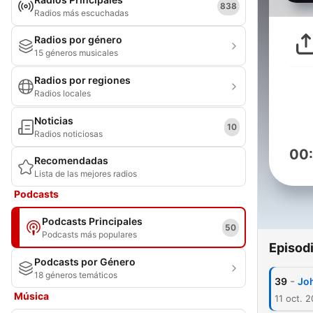
838
Radios más escuchadas
Radios por género
15 géneros musicales
Radios por regiones
Radios locales
Noticias
10
Radios noticiosas
00
Recomendadas
Lista de las mejores radios
Podcasts
Podcasts Principales
50
Podcasts más populares
Episod
Podcasts por Género
18 géneros temáticos
-
39
Joh
Música
11 oct. 