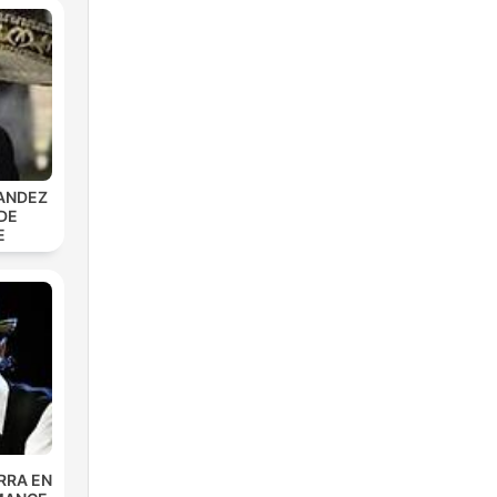
ANDEZ
DE
E
RRA EN