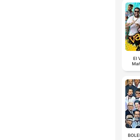
El 
Mañ
BOLE