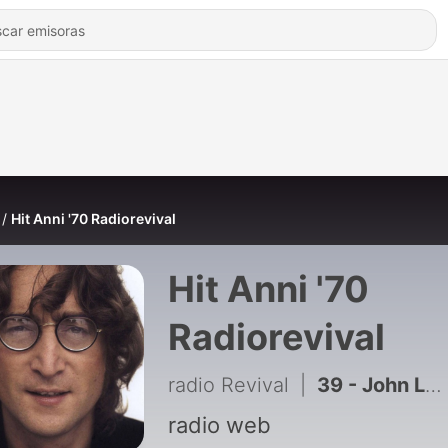
Hit Anni '70 Radiorevival
Hit Anni '70
Radiorevival
radio Revival
|
39 - John Lennon - Love (Ultimate Mix) (320)
radio web