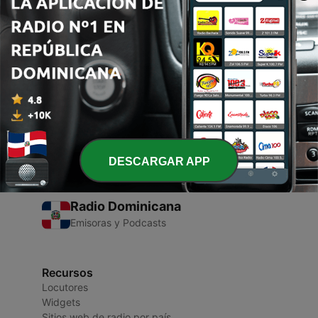
00:00
00:00
Episodios
-
1
PODCAST INGLÉS
23 mayo 2021
DESCARGAR APP
Radio Dominicana
Emisoras y Podcasts
Recursos
Locutores
Widgets
Sitios web de radio por país