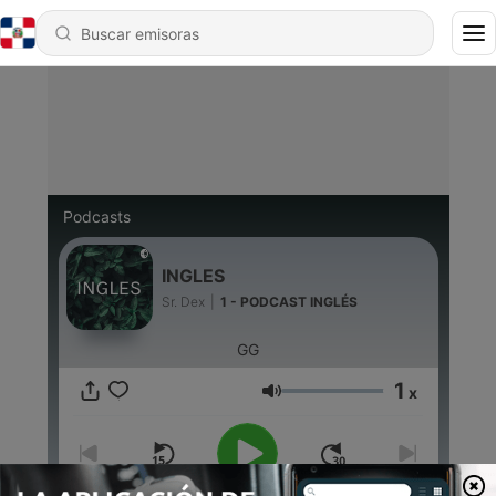
Podcasts
INGLES
Sr. Dex
|
1 - PODCAST INGLÉS
GG
1
x
Volumen