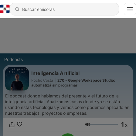
Podcasts
Inteligencia Artificial
Pocho Costa
|
270 - Google Workspace Studio:
automatizá sin programar
El podcast donde hablamos del presente y el futuro de la
inteligencia artificial. Analizamos casos donde ya se están
usando estas tecnologías y vemos cómo podemos aplicarlo en
nuestros trabajos, proyectos o empresas.
1
x
Volumen