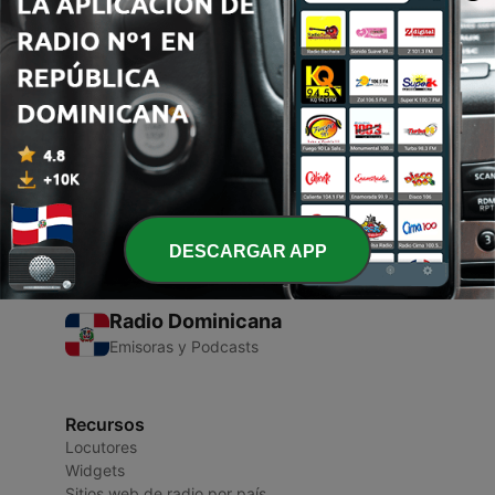
00:00
00:00
Episodios
-
1
Ліна Костенко
14 mar. 2021
DESCARGAR APP
Radio Dominicana
Emisoras y Podcasts
Recursos
Locutores
Widgets
Sitios web de radio por país