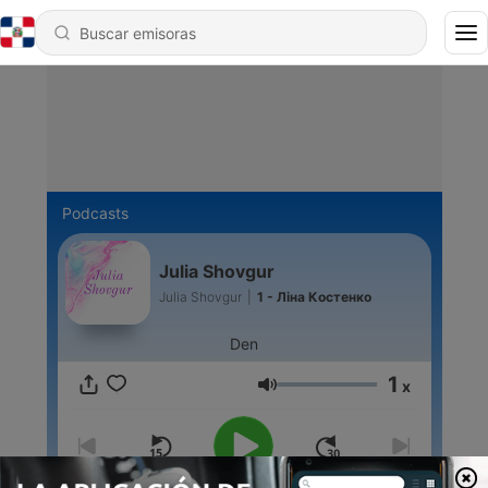
Podcasts
Julia Shovgur
Julia Shovgur
|
1 - Ліна Костенко
Den
1
x
Volumen