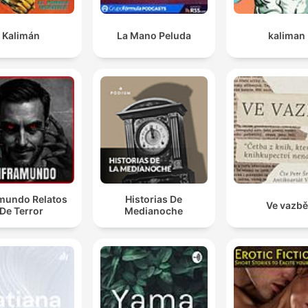
Kalimán
La Mano Peluda
kaliman
amundo Relatos
Historias De
Ve vazbě
De Terror
Medianoche