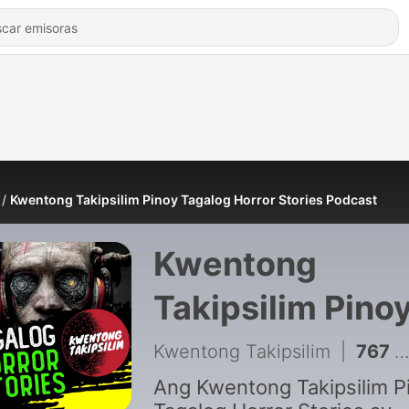
Kwentong Takipsilim Pinoy Tagalog Horror Stories Podcast
Kwentong
Takipsilim Pino
Tagalog Horror
Kwentong Takipsilim
|
767 - MALANDING NANAY NG KAKLASE KONG MAY LAHING ASWANG | KWENTONG ASWANG TRUE STORY
Stories Podcast
Ang Kwentong Takipsilim P