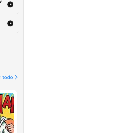
G
r todo