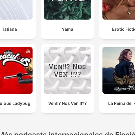
Tatiana
Yama
Erotic Fict
ulous Ladybug
Ven!!? Nos Ven !!??
La Reina del
Más podcasts internacionales de Ficci