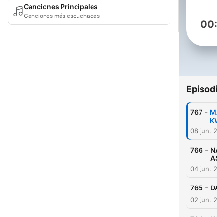
Canciones Principales
Canciones más escuchadas
00
Episod
-
767
M
K
08 jun. 
-
766
N
A
04 jun. 
-
765
D
02 jun. 