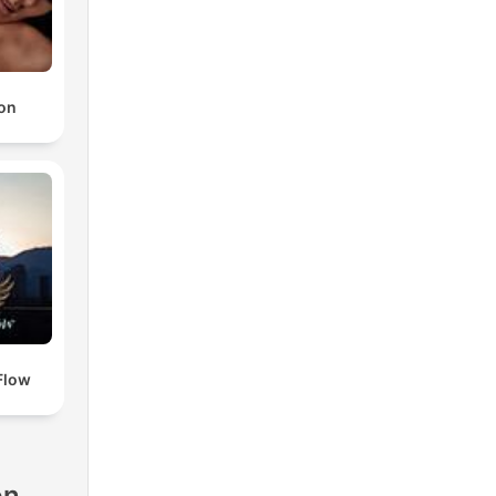
ion
 Flow
ón