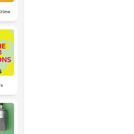
Crime
rs