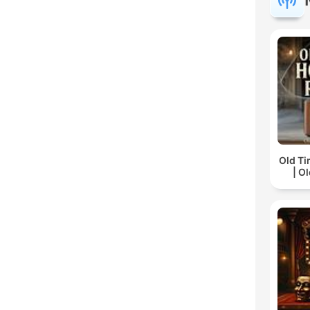
Old Ti
| O