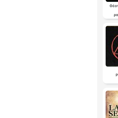
Θέατ
ρ
θε
P