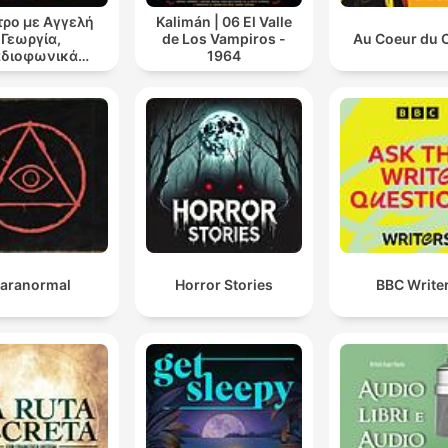
ρο με Αγγελή
Kalimán | 06 El Valle
Γεωργία,
de Los Vampiros -
Au Coeur du 
αδιοφωνικά
1964
ατρικά έργα
aranormal
Horror Stories
BBC Write