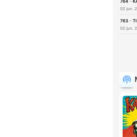
-
764
K
02 jun. 
-
763
T
02 jun. 