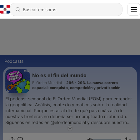
Podcasts
No es el fin del mundo
El Orden Mundial
|
296 - 293. La nueva carrera
espacial: conquista, competición y privatización
El podcast semanal de El Orden Mundial (EOM) para entender
la geopolítica. Análisis, contexto y matices sobre la realidad
internacional. Porque estar al día de qué pasa más allá de
nuestras fronteras no debería ser ni complicado ni aburrido.
Síguenos en redes en @elordenmundial y descubre nuestro
contenido en https://elordenmundial.com/ Producido por The
Voice Village.
1