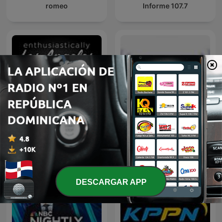
romeo
Informe 107.7
Enthusiastically Los
Texas News
Angeles
DESCARGAR APP