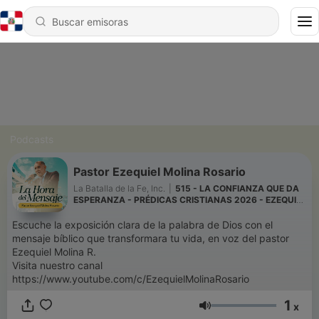
Podcasts
Pastor Ezequiel Molina Rosario
La Batalla de la Fe, Inc.
|
515 - LA CONFIANZA QUE DA
ESPERANZA - PRÉDICAS CRISTIANAS 2026 - EZEQUIEL
MOLINA ROSARIO
Escuche la exposición clara de la palabra de Dios con el
mensaje bíblico que transformara tu vida, en voz del pastor
Ezequiel Molina R.
Visita nuestro canal
https://www.youtube.com/c/EzequielMolinaRosario
1
x
Volumen