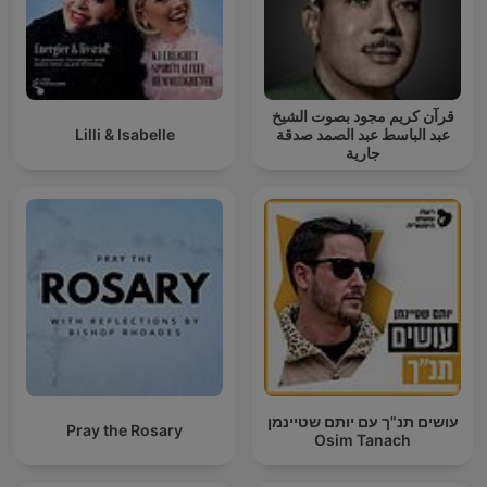
قرآن كريم مجود بصوت الشيخ
Lilli & Isabelle
عبد الباسط عبد الصمد صدقة
جارية
עושים תנ"ך עם יותם שטיינמן
Pray the Rosary
Osim Tanach