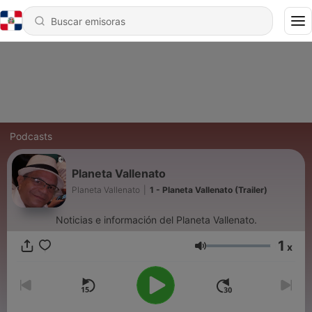
Podcasts
Planeta Vallenato
Planeta Vallenato
|
1 - Planeta Vallenato (Trailer)
Noticias e información del Planeta Vallenato.
1
x
Volumen