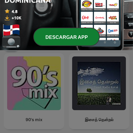
Dembow MX
Queens Cali
DESCARGAR APP
Más podcasts internacionales de Música
90's mix
இசைத் தென்றல்