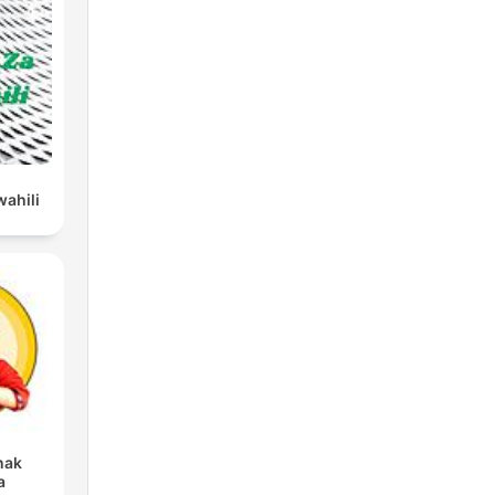
wahili
nak
a