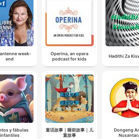
 antenne week-
Operina, an opera
Hadithi Za Kis
end
podcast for kids
tos y fábulas
童话故事｜睡前故事｜儿
Dongeng A
infantiles
童故事
Nusantar