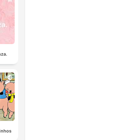
nza.
inhos