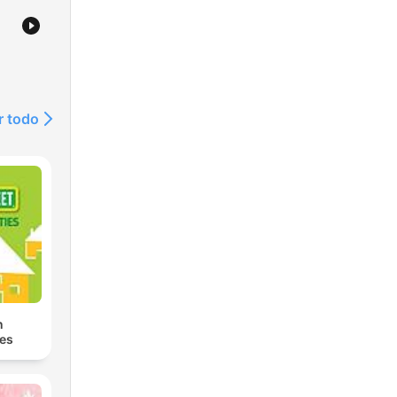
r todo
n
es