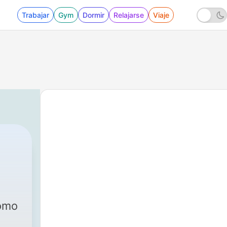
Trabajar
Gym
Dormir
Relajarse
Viaje
como