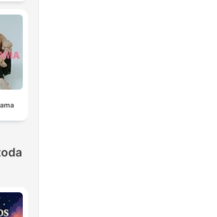
Mama
toda