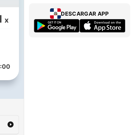
DESCARGAR APP
1
x
:00