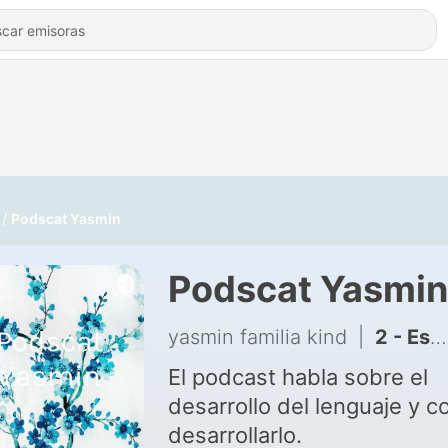
Podscat Yasmin
Podscat Yasmin
yasmin familia kind
|
2 - Este podcast trata sobre el desarrollo del lenguaje en los niños.
El podcast habla sobre el
desarrollo del lenguaje y 
desarrollarlo.