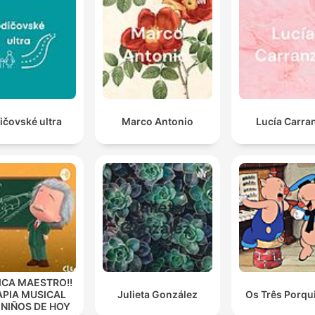
ičovské ultra
Marco Antonio
Lucía Carra
ICA MAESTRO!!
APIA MUSICAL
Julieta González
Os Três Porqu
 NIÑOS DE HOY