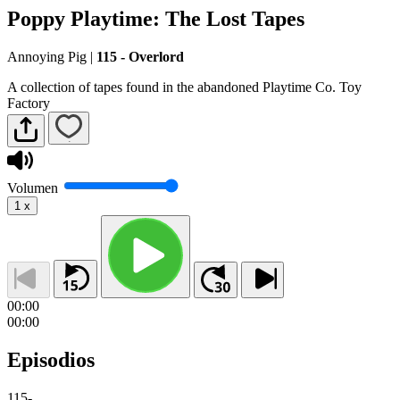
Poppy Playtime: The Lost Tapes
Annoying Pig
|
115 - Overlord
A collection of tapes found in the abandoned Playtime Co. Toy
Factory
Volumen
1
x
00:00
00:00
Episodios
115
-