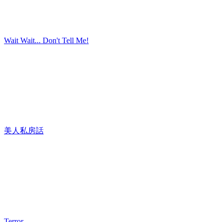
Wait Wait... Don't Tell Me!
美人私房話
Terror