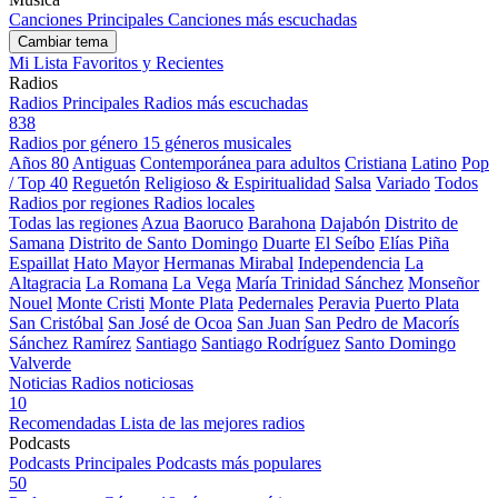
Canciones Principales
Canciones más escuchadas
Cambiar tema
Mi Lista
Favoritos y Recientes
Radios
Radios Principales
Radios más escuchadas
838
Radios por género
15 géneros musicales
Años 80
Antiguas
Contemporánea para adultos
Cristiana
Latino
Pop
/ Top 40
Reguetón
Religioso & Espiritualidad
Salsa
Variado
Todos
Radios por regiones
Radios locales
Todas las regiones
Azua
Baoruco
Barahona
Dajabón
Distrito de
Samana
Distrito de Santo Domingo
Duarte
El Seíbo
Elías Piña
Espaillat
Hato Mayor
Hermanas Mirabal
Independencia
La
Altagracia
La Romana
La Vega
María Trinidad Sánchez
Monseñor
Nouel
Monte Cristi
Monte Plata
Pedernales
Peravia
Puerto Plata
San Cristóbal
San José de Ocoa
San Juan
San Pedro de Macorís
Sánchez Ramírez
Santiago
Santiago Rodríguez
Santo Domingo
Valverde
Noticias
Radios noticiosas
10
Recomendadas
Lista de las mejores radios
Podcasts
Podcasts Principales
Podcasts más populares
50