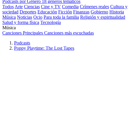
Podcasts por Género
18 géneros temáticos
Todos
Arte
Ciencias
Cine y TV
Comedia
Crímenes reales
Cultura y
sociedad
Deportes
Educación
Ficción
Finanzas
Gobierno
Historia
Música
Noticias
Ocio
Para toda la familia
Religión y espiritualidad
Salud y forma física
Tecnología
Música
Canciones Principales
Canciones más escuchadas
Podcasts
Poppy Playtime: The Lost Tapes