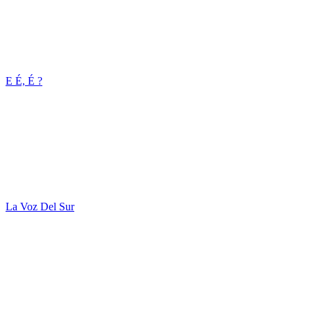
E É, É ?
La Voz Del Sur